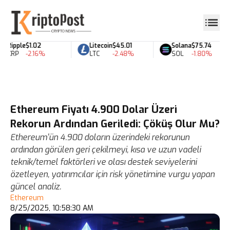
Ripple
$1.02
Litecoin
$45.01
Solana
$75.74
XRP
-2.16%
LTC
-2.48%
SOL
-1.80%
Ethereum Fiyatı 4.900 Dolar Üzeri
Rekorun Ardından Geriledi: Çöküş Olur Mu?
Ethereum'ün 4.900 doların üzerindeki rekorunun
ardından görülen geri çekilmeyi, kısa ve uzun vadeli
teknik/temel faktörleri ve olası destek seviyelerini
özetleyen, yatırımcılar için risk yönetimine vurgu yapan
güncel analiz.
Ethereum
8/25/2025, 10:58:30 AM