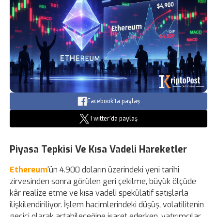
Facebook'ta paylaş
Twitter'da paylaş
Piyasa Tepkisi Ve Kısa Vadeli Hareketler
Ethereum
'ün 4.900 doların üzerindeki yeni tarihi
zirvesinden sonra görülen geri çekilme, büyük ölçüde
kâr realize etme ve kısa vadeli spekülatif satışlarla
ilişkilendiriliyor. İşlem hacimlerindeki düşüş, volatilitenin
geçici olarak artabileceğine işaret ederken, yatırımcılar