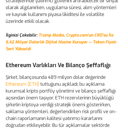
stratejilerinde yatırımcı güvenini artırabilecek bir sinyal
olarak algılanırken, uygulama süresi, alım yöntemleri
ve kaynak kullanımı piyasa likiditesi ile volatilite
üzerinde etkili olacak.
İlginizi Çekebilir:
Trump Media, Crypto.com’un CRO’su İle
6,42 Milyar Dolarlık Dijital Hazine Kuruyor — Token Fiyatı
Sert Yükseldi
Ethereum Varlıkları Ve Bilanço Şeffaflığı
Şirket, bilançosunda 489 milyon dolar değerinde
Ethereum (ETH)
tuttuğunu açıkladı; bu açıklama
kurumsal kripto portföy yönetimi ve bilanço şeffaflığı
açısından önem taşıyor. ETH rezervlerinin büyüklüğü
şirketin kriptoya verdiği stratejik önemi gösterirken,
saklama yöntemleri, değerlendirilen risk profili ve on-
chain raporlamanın kalitesi yatırımcı kararlarını
doğrudan etkileyebilir. Bu tür açıklamalar sektörde