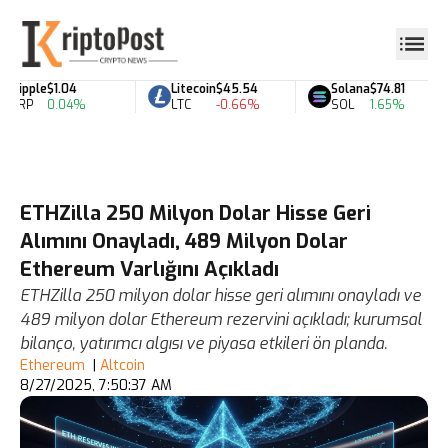
Ripple
$1.04
Litecoin
$45.54
Solana
$74.81
XRP
0.04%
LTC
-0.66%
SOL
1.65%
ETHZilla 250 Milyon Dolar Hisse Geri
Alımını Onayladı, 489 Milyon Dolar
Ethereum Varlığını Açıkladı
ETHZilla 250 milyon dolar hisse geri alımını onayladı ve
489 milyon dolar Ethereum rezervini açıkladı; kurumsal
bilanço, yatırımcı algısı ve piyasa etkileri ön planda.
Ethereum
|
Altcoin
8/27/2025, 7:50:37 AM