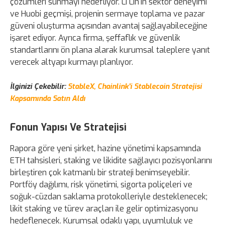
çözümleri sunmayı hedefliyor. Li Lin'in sektör deneyimi
ve Huobi geçmişi, projenin sermaye toplama ve pazar
güveni oluşturma açısından avantaj sağlayabileceğine
işaret ediyor. Ayrıca firma, şeffaflık ve güvenlik
standartlarını ön plana alarak kurumsal taleplere yanıt
verecek altyapı kurmayı planlıyor.
İlginizi Çekebilir:
StableX, Chainlink'i Stablecoin Stratejisi
Kapsamında Satın Aldı
Fonun Yapısı Ve Stratejisi
Rapora göre yeni şirket, hazine yönetimi kapsamında
ETH tahsisleri, staking ve likidite sağlayıcı pozisyonlarını
birleştiren çok katmanlı bir strateji benimseyebilir.
Portföy dağılımı, risk yönetimi, sigorta poliçeleri ve
soğuk-cüzdan saklama protokolleriyle desteklenecek;
likit staking ve türev araçları ile gelir optimizasyonu
hedeflenecek. Kurumsal odaklı yapı, uyumluluk ve