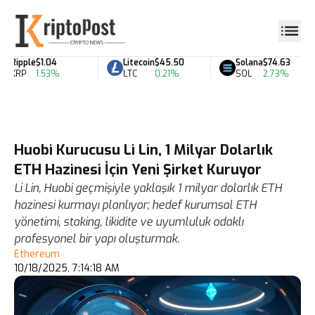
Ripple
$1.04
Litecoin
$45.50
Solana
$74.63
XRP
1.53%
LTC
0.21%
SOL
2.73%
Huobi Kurucusu Li Lin, 1 Milyar Dolarlık
ETH Hazinesi İçin Yeni Şirket Kuruyor
Li Lin, Huobi geçmişiyle yaklaşık 1 milyar dolarlık ETH
hazinesi kurmayı planlıyor; hedef kurumsal ETH
yönetimi, staking, likidite ve uyumluluk odaklı
profesyonel bir yapı oluşturmak.
Ethereum
10/18/2025, 7:14:18 AM