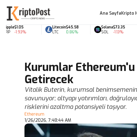
Ana Sayfa
Kripto 
ple
$1.05
Litecoin
$45.58
Solana
$73.35
P
-1.93%
LTC
0.86%
SOL
-1.13%
Kurumlar Ethereum'u 
Getirecek
Vitalik Buterin, kurumsal benimsemenin
savunuyor; altyapı yatırımları, doğrulayı
risklerini azaltma potansiyeli taşıyor.
Ethereum
1/26/2026, 7:48:44 AM