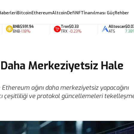
Haberleri
Bitcoin
Ethereum
Altcoin
Defi
NFT
İnanılması Güç
Rehber
BNB
$591.94
Tron
$0.33
Alltoscan
$0.07
BNB
-1.18%
TRX
-0.23%
ATS
7.38%
Daha Merkeziyetsiz Hale
 Ethereum ağını daha merkeziyetsiz yapacağını
cı çeşitliliği ve protokol güncellemeleri tekelleşm