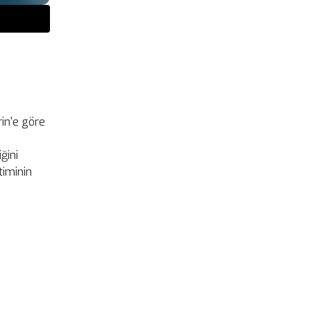
rin'e göre
ğini
timinin