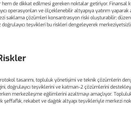
em de dikkat edilmesi gereken noktalar getiriyor. Finansal k
ıcı operasyonları ve ölçeklenebilir altyapıya yatırım yaparak 
erkezi saklama çözümleri konsantrasyon riski oluşturabilir; düzen
ız doğrulayıcı teşvikleri bu riskleri dengeleyerek merkeziyetsizli
Riskler
protokol tasarımı, topluluk yönetişimi ve teknik çözümlerin de
ğini, doğrulayıcı teşviklerini ve katman-2 çözümlerini destekle
derken merkezileşme eğilimlerini azaltmayı amaçlıyor. Topluluk
ek şeffaflık, rekabet ve dağıtık altyapı teşvikleriyle merkezi nok