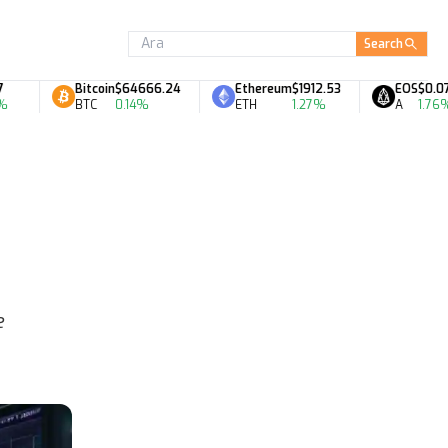
Search
Bitcoin
$64666.24
Ethereum
$1912.53
EOS
$0.07
BTC
0.14%
ETH
1.27%
A
1.76%
e