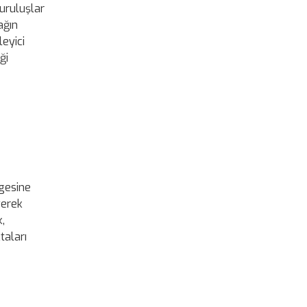
uruluşlar
ağın
leyici
ği
ngesine
yerek
,
taları