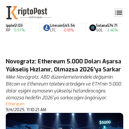
Ripple
$1.03
Litecoin
$45.54
Solana
$74.71
XRP
0.57%
LTC
-0.18%
SOL
2.46%
Novogratz: Ethereum 5.000 Doları Aşarsa
Yükseliş Hızlanır, Olmazsa 2026'ya Sarkar
Mike Novogratz, ABD düzenlemelerindeki değişimin
Bitcoin ve Ethereum talebini artırdığını ve ETH'nin 5.000
dolar eşiğini aşmasının yükselişi hızlandıracağını;
olmazsa hedefin 2026'ya sarkacağını öngörüyor.
Ethereum
9/4/2025, 11:10:21 AM