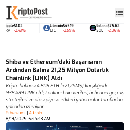
Ripple
$1.02
Litecoin
$45.19
Solana
$75.62
XRP
-2.43%
LTC
-2.59%
SOL
-2.06%
Shiba ve Ethereum’daki Başarısının
Ardından Balina 21,25 Milyon Dolarlık
Chainlink (LINK) Aldı
Kripto balinası 4.806 ETH (≈21,25M$) karşılığında
938.489 LINK aldı; Lookonchain verileri, balinanın geçmiş
stratejileri ve olası piyasa etkileri yatırımcılar tarafından
yakından izleniyor.
Ethereum
|
Altcoin
8/19/2025, 6:44:43 AM