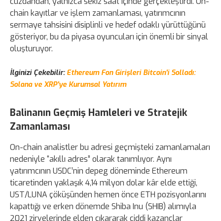
cüzdandan, yalnızca sekiz saat içinde gerçekleştirdi. On-
chain kayıtlar ve işlem zamanlaması, yatırımcının
sermaye tahsisini disiplinli ve hedef odaklı yürüttüğünü
gösteriyor, bu da piyasa oyuncuları için önemli bir sinyal
oluşturuyor.
İlginizi Çekebilir:
Ethereum Fon Girişleri Bitcoin'i Solladı:
Solana ve XRP'ye Kurumsal Yatırım
Balinanın Geçmiş Hamleleri ve Stratejik
Zamanlaması
On-chain analistler bu adresi geçmişteki zamanlamaları
nedeniyle “akıllı adres” olarak tanımlıyor. Aynı
yatırımcının USDC’nin depeg döneminde Ethereum
ticaretinden yaklaşık 4,14 milyon dolar kâr elde ettiği,
UST/LUNA çöküşünden hemen önce ETH pozisyonlarını
kapattığı ve erken dönemde Shiba Inu (SHIB) alımıyla
2021 zirvelerinde elden çıkararak ciddi kazançlar