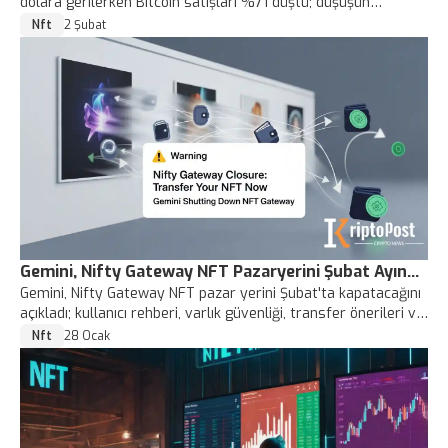
dolara gerilerken Bitcoin satışları %71 düştü; düşüşün
nedenleri, pazar etkileri ve yatırımcı tepkileri analiz ediliyor.
Nft
2 Şubat
Gemini, Nifty Gateway NFT Pazaryerini Şubat Ayında
Gemini, Nifty Gateway NFT pazar yerini Şubat'ta kapatacağını
Kapatıyor
açıkladı; kullanıcı rehberi, varlık güvenliği, transfer önerileri ve
alternatif platformların pazar üzerindeki etkileri hakkında bilgi
Nft
28 Ocak
edinin.