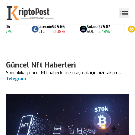
Litecoin
$45.66
Solana
$75.87
BNB
$609.46
LTC
-0.08%
SOL
2.48%
BNB
2.84%
Güncel Nft Haberleri
Sondakika güncel Nft haberlerine ulaşmak için bizi takip et.
Telegram