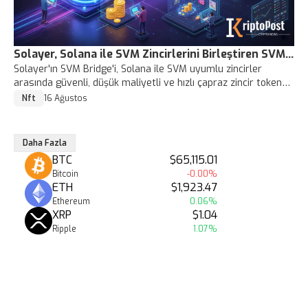
Solayer, Solana ile SVM Zincirlerini Birleştiren SVM
Solayer'ın SVM Bridge'i, Solana ile SVM uyumlu zincirler
Köprüsünü Tanıttı
arasında güvenli, düşük maliyetli ve hızlı çapraz zincir token
transferi ile DeFi ve NFT entegrasyonlarını kolaylaştırıyor.
Nft
16 Ağustos
Daha Fazla
BTC
$65,115.01
Bitcoin
-0.00%
ETH
$1,923.47
Ethereum
0.06%
XRP
$1.04
Ripple
1.07%