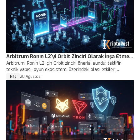
Arbitrum Ronin L2'yi Orbit Zinciri Olarak İnşa Etme
Arbitrum, Ronin L2 için Orbit zinciri önerisi sundu; teklifin
Teklifi Sundu
teknik yapısı, oyun ekosistemi üzerindeki olası etkileri,
güvenlik ve yönetişim boyutları ile geçiş süreçleri SEO odaklı
Nft
20 Ağustos
olarak özetleniyor.