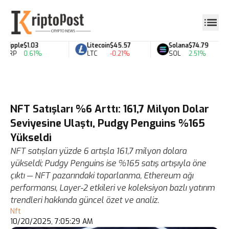
Ripple
$1.03
Litecoin
$45.57
Solana
$74.79
XRP
0.61%
LTC
-0.21%
SOL
2.51%
NFT Satışları %6 Arttı: 161,7 Milyon Dolar
Seviyesine Ulaştı, Pudgy Penguins %165
Yükseldi
NFT satışları yüzde 6 artışla 161,7 milyon dolara
yükseldi; Pudgy Penguins ise %165 satış artışıyla öne
çıktı — NFT pazarındaki toparlanma, Ethereum ağı
performansı, Layer-2 etkileri ve koleksiyon bazlı yatırım
trendleri hakkında güncel özet ve analiz.
Nft
10/20/2025, 7:05:29 AM