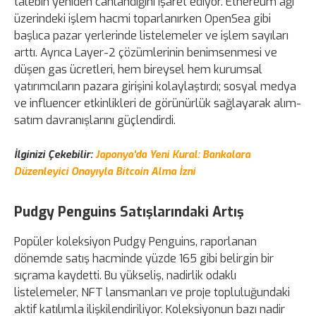
talebin yeniden canlandığını işaret ediyor. Ethereum ağı
üzerindeki işlem hacmi toparlanırken OpenSea gibi
başlıca pazar yerlerinde listelemeler ve işlem sayıları
arttı. Ayrıca Layer-2 çözümlerinin benimsenmesi ve
düşen gas ücretleri, hem bireysel hem kurumsal
yatırımcıların pazara girişini kolaylaştırdı; sosyal medya
ve influencer etkinlikleri de görünürlük sağlayarak alım-
satım davranışlarını güçlendirdi.
İlginizi Çekebilir:
Japonya'da Yeni Kural: Bankalara
Düzenleyici Onayıyla Bitcoin Alma İzni
Pudgy Penguins Satışlarındaki Artış
Popüler koleksiyon Pudgy Penguins, raporlanan
dönemde satış hacminde yüzde 165 gibi belirgin bir
sıçrama kaydetti. Bu yükseliş, nadirlik odaklı
listelemeler, NFT lansmanları ve proje topluluğundaki
aktif katılımla ilişkilendiriliyor. Koleksiyonun bazı nadir