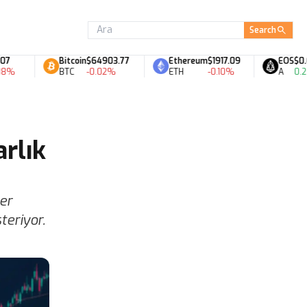
Search
Bitcoin
$64903.77
Ethereum
$1917.09
EOS
$0.06
BTC
-0.02%
ETH
-0.10%
A
0.28%
arlık
er
teriyor.