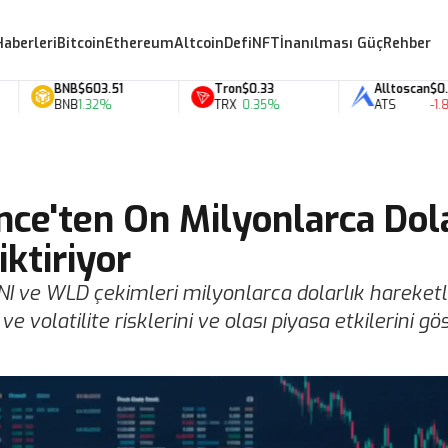
Haberleri
Bitcoin
Ethereum
Altcoin
Defi
NFT
İnanılması Güç
Rehber
BNB
$603.51
Tron
$0.33
Alltoscan
$0.07
BNB
1.32%
TRX
0.35%
ATS
-1.88%
nce'ten On Milyonlarca Dol
ktiriyor
NI ve WLD çekimleri milyonlarca dolarlık hareketl
e volatilite risklerini ve olası piyasa etkilerini gös