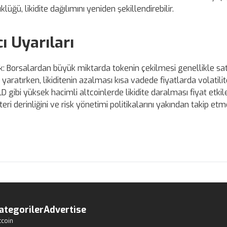
üğü, likidite dağılımını yeniden şekillendirebilir.
ı Uyarıları
ık: Borsalardan büyük miktarda tokenin çekilmesi genellikle sa
yaratırken, likiditenin azalması kısa vadede fiyatlarda volatilit
D gibi yüksek hacimli altcoinlerde likidite daralması fiyat etkile
teri derinliğini ve risk yönetimi politikalarını yakından takip etme
ategoriler
Advertise
tcoin