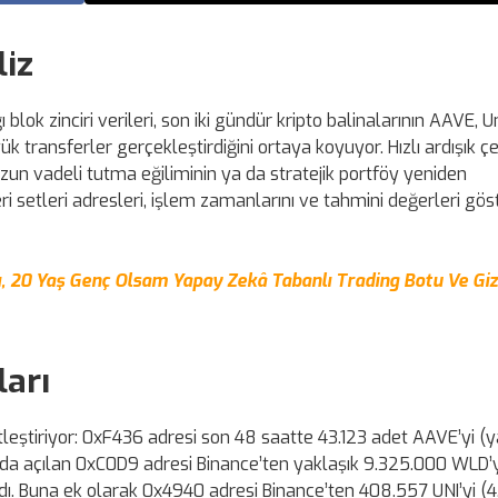
liz
blok zinciri verileri, son iki gündür kripto balinalarının AAVE, 
transferler gerçekleştirdiğini ortaya koyuyor. Hızlı ardışık ç
uzun vadeli tutma eğiliminin ya da stratejik portföy yeniden
ri setleri adresleri, işlem zamanlarını ve tahmini değerleri göst
, 20 Yaş Genç Olsam Yapay Zekâ Tabanlı Trading Botu Ve Gizl
ları
etleştiriyor: 0xF436 adresi son 48 saatte 43.123 adet AAVE’yi (y
nda açılan 0xC0D9 adresi Binance’ten yaklaşık 9.325.000 WLD’y
dı. Buna ek olarak 0x4940 adresi Binance’ten 408.557 UNI’yi (4