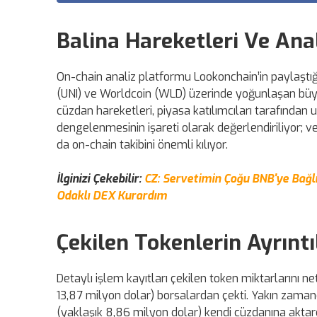
Balina Hareketleri Ve Ana
On-chain analiz platformu Lookonchain’in paylaştığı 
(UNI) ve Worldcoin (WLD) üzerinde yoğunlaşan büyük 
cüzdan hareketleri, piyasa katılımcıları tarafından 
dengelenmesinin işareti olarak değerlendiriliyor; ve
da on-chain takibini önemli kılıyor.
İlginizi Çekebilir:
CZ: Servetimin Çoğu BNB'ye Bağlı
Odaklı DEX Kurardım
Çekilen Tokenlerin Ayrıntı
Detaylı işlem kayıtları çekilen token miktarlarını n
13,87 milyon dolar) borsalardan çekti. Yakın zama
(yaklaşık 8,86 milyon dolar) kendi cüzdanına aktar