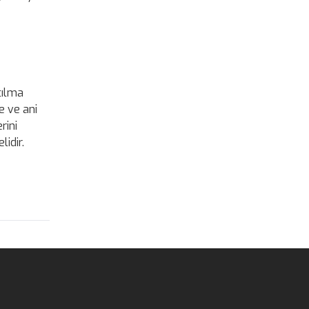
tılma
e ve ani
rini
lidir.