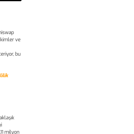
Uniswap
ekimler ve
eriyor, bu
ilik
aklaşık
i
,11 milyon