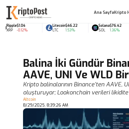
Ana Sayfa
Kripto 
Ripple
$1.04
Litecoin
$46.22
Solana
$76.42
XRP
-0.12%
LTC
1.53%
SOL
1.36%
Balina İki Gündür Bina
AAVE, UNI Ve WLD Biri
Kripto balinalarının Binance’ten AAVE, U
oluşturuyor; Lookonchain verileri likidite v
Altcoin
8/29/2025, 8:39:26 AM