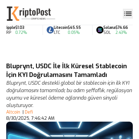
Ripple
$1.03
Litecoin
$45.55
Solana
$74.66
XRP
0.72%
LTC
0.05%
SOL
2.43%
Bluprynt, USDC İle İlk Küresel Stablecoin
İçin KYI Doğrulamasını Tamamladı
Bluprynt, USDC destekli global bir stablecoin için ilk KYI
doğrulamasını tamamladı; bu adım şeffaflık, regülasyon
uyumu ve küresel ödeme ağlarında güven sinyali
oluşturuyor.
Altcoin
|
Defi
8/30/2025, 7:46:42 AM