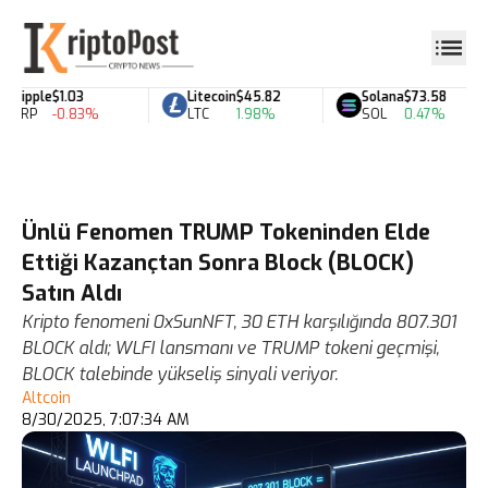
Ripple
$1.03
Litecoin
$45.82
Solana
$73.58
XRP
-0.83%
LTC
1.98%
SOL
0.47%
Ünlü Fenomen TRUMP Tokeninden Elde
Ettiği Kazançtan Sonra Block (BLOCK)
Satın Aldı
Kripto fenomeni 0xSunNFT, 30 ETH karşılığında 807.301
BLOCK aldı; WLFI lansmanı ve TRUMP tokeni geçmişi,
BLOCK talebinde yükseliş sinyali veriyor.
Altcoin
8/30/2025, 7:07:34 AM