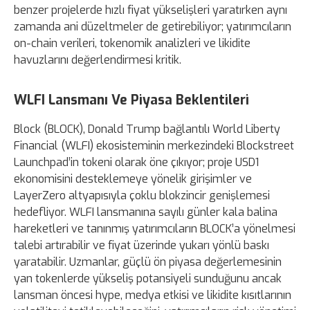
benzer projelerde hızlı fiyat yükselişleri yaratırken aynı
zamanda ani düzeltmeler de getirebiliyor; yatırımcıların
on-chain verileri, tokenomik analizleri ve likidite
havuzlarını değerlendirmesi kritik.
WLFI Lansmanı Ve Piyasa Beklentileri
Block (BLOCK), Donald Trump bağlantılı World Liberty
Financial (WLFI) ekosisteminin merkezindeki Blockstreet
Launchpad’in tokeni olarak öne çıkıyor; proje USD1
ekonomisini desteklemeye yönelik girişimler ve
LayerZero altyapısıyla çoklu blokzincir genişlemesi
hedefliyor. WLFI lansmanına sayılı günler kala balina
hareketleri ve tanınmış yatırımcıların BLOCK’a yönelmesi
talebi artırabilir ve fiyat üzerinde yukarı yönlü baskı
yaratabilir. Uzmanlar, güçlü ön piyasa değerlemesinin
yan tokenlerde yükseliş potansiyeli sunduğunu ancak
lansman öncesi hype, medya etkisi ve likidite kısıtlarının