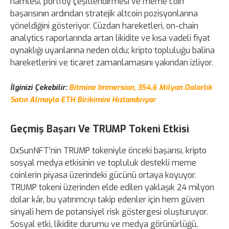
hamlesi, portföy çeşitlendirmesi ve meme coin
başarısının ardından stratejik altcoin pozisyonlarına
yöneldiğini gösteriyor. Cüzdan hareketleri, on-chain
analytics raporlarında artan likidite ve kısa vadeli fiyat
oynaklığı uyarılarına neden oldu; kripto topluluğu balina
hareketlerini ve ticaret zamanlamasını yakından izliyor.
İlginizi Çekebilir:
Bitmine Immersion, 354,6 Milyon Dolarlık
Satın Almayla ETH Birikimini Hızlandırıyor
Geçmiş Başarı Ve TRUMP Tokeni Etkisi
0xSunNFT’nin TRUMP tokeniyle önceki başarısı, kripto
sosyal medya etkisinin ve topluluk destekli meme
coinlerin piyasa üzerindeki gücünü ortaya koyuyor.
TRUMP tokeni üzerinden elde edilen yaklaşık 24 milyon
dolar kâr, bu yatırımcıyı takip edenler için hem güven
sinyali hem de potansiyel risk göstergesi oluşturuyor.
Sosyal etki, likidite durumu ve medya görünürlüğü,