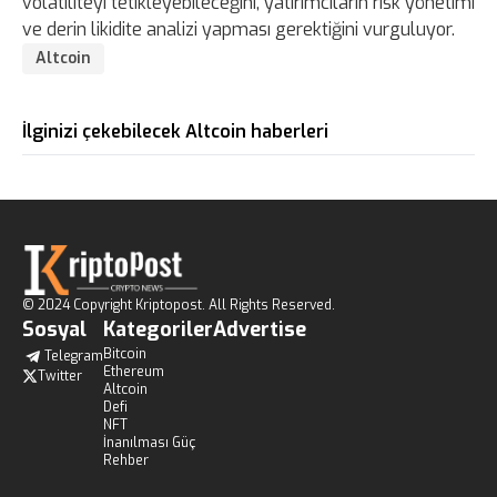
volatiliteyi tetikleyebileceğini, yatırımcıların risk yönetimi
ve derin likidite analizi yapması gerektiğini vurguluyor.
Altcoin
İlginizi çekebilecek Altcoin haberleri
© 2024 Copyright Kriptopost. All Rights Reserved.
Sosyal
Kategoriler
Advertise
Bitcoin
Telegram
Ethereum
Twitter
Altcoin
Defi
NFT
İnanılması Güç
Rehber