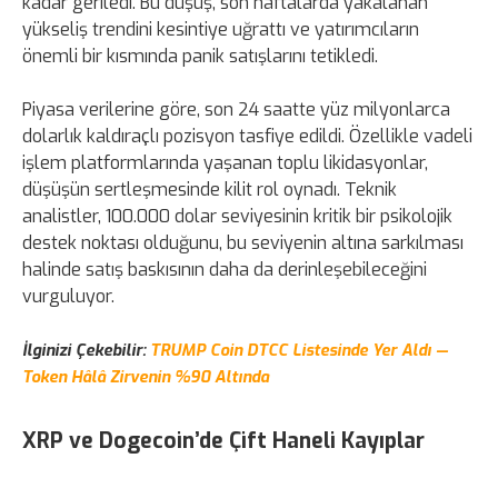
kadar geriledi. Bu düşüş, son haftalarda yakalanan
yükseliş trendini kesintiye uğrattı ve yatırımcıların
önemli bir kısmında panik satışlarını tetikledi.
Piyasa verilerine göre, son 24 saatte yüz milyonlarca
dolarlık kaldıraçlı pozisyon tasfiye edildi. Özellikle vadeli
işlem platformlarında yaşanan toplu likidasyonlar,
düşüşün sertleşmesinde kilit rol oynadı. Teknik
analistler, 100.000 dolar seviyesinin kritik bir psikolojik
destek noktası olduğunu, bu seviyenin altına sarkılması
halinde satış baskısının daha da derinleşebileceğini
vurguluyor.
İlginizi Çekebilir:
TRUMP Coin DTCC Listesinde Yer Aldı —
Token Hâlâ Zirvenin %90 Altında
XRP ve Dogecoin’de Çift Haneli Kayıplar