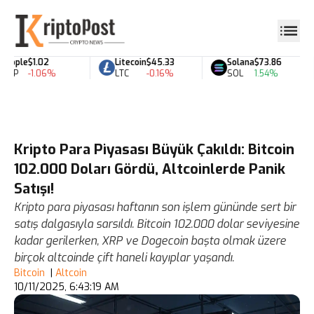
ipple
$1.02
Litecoin
$45.33
Solana
$73.86
RP
-1.06%
LTC
-0.16%
SOL
1.54%
Kripto Para Piyasası Büyük Çakıldı: Bitcoin
102.000 Doları Gördü, Altcoinlerde Panik
Satışı!
Kripto para piyasası haftanın son işlem gününde sert bir
satış dalgasıyla sarsıldı. Bitcoin 102.000 dolar seviyesine
kadar gerilerken, XRP ve Dogecoin başta olmak üzere
birçok altcoinde çift haneli kayıplar yaşandı.
Bitcoin
|
Altcoin
10/11/2025, 6:43:19 AM