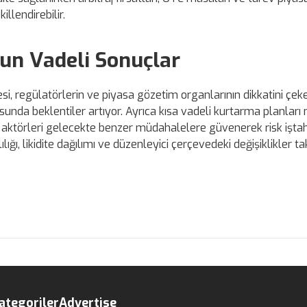
llendirebilir.
un Vadeli Sonuçlar
, regülatörlerin ve piyasa gözetim organlarının dikkatini çekeb
sunda beklentiler artıyor. Ayrıca kısa vadeli kurtarma planları
sa aktörleri gelecekte benzer müdahalelere güvenerek risk iştah
lığı, likidite dağılımı ve düzenleyici çerçevedeki değişiklikler ta
ategoriler
Advertise