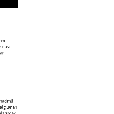
m
ını
n nasıl
arı
 hacimli
 algılanan
alarındaki