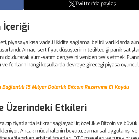
Twitter'da paylaş
İçeriği
ti, piyasaya kısa vadeli likidite sağlama, belirli varlıklarda alı
arlandı. Amaç, sert fiyat düşüşlerinin tetiklediği panik satışlar
rını doldurarak alım-satım dengesini yeniden tesis etmek. Planı
ğı ve fonların hangi koşullarda devreye gireceği piyasa oyuncul
a Bağlantılı 15 Milyar Dolarlık Bitcoin Rezervine El Koydu
e Üzerindeki Etkileri
altıp fiyatlarda istikrar sağlayabilir; özellikle Bitcoin ve büyük
 bekleniyor. Ancak müdahalenin boyutu, zamansal uygulanışı ve
kidite sağlanırken arbitraj fırsatları, OTC masaları ve türev piyas