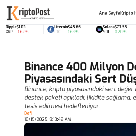
Ana Sayfa
Kripto 
ipple
$1.03
Litecoin
$45.66
Solana
$73.55
RP
-1.62%
LTC
1.63%
SOL
0.20%
Binance 400 Milyon Do
Piyasasındaki Sert Dü
Binance, kripto piyasasındaki sert değer
destek paketi açıkladı; likidite sağlama,
tesis edilmesi hedefleniyor.
Defi
10/15/2025, 8:13:48 AM