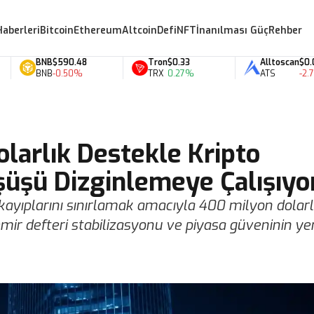
Haberleri
Bitcoin
Ethereum
Altcoin
Defi
NFT
İnanılması Güç
Rehber
BNB
$590.48
Tron
$0.33
Alltoscan
$0.07
BNB
-0.50%
TRX
0.27%
ATS
-2.70%
larlık Destekle Kripto
şüşü Dizginlemeye Çalışıyo
 kayıplarını sınırlamak amacıyla 400 milyon dolarl
 emir defteri stabilizasyonu ve piyasa güveninin y