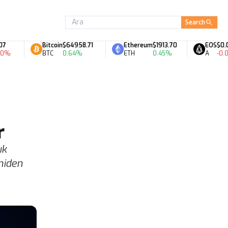
Search
Bitcoin
$64958.71
Ethereum
$1913.70
EOS
$0.07
BTC
0.64%
ETH
0.45%
A
-0.03%
r
ık
eniden