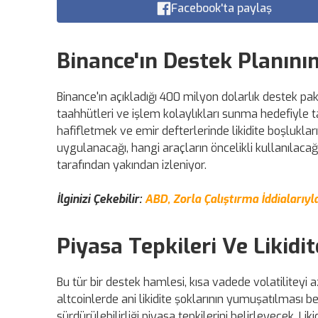
Facebook'ta paylaş
Binance'ın Destek Planının 
Binance'ın açıkladığı 400 milyon dolarlık destek pake
taahhütleri ve işlem kolaylıkları sunma hedefiyle tas
hafifletmek ve emir defterlerinde likidite boşlukla
uygulanacağı, hangi araçların öncelikli kullanılaca
tarafından yakından izleniyor.
İlginizi Çekebilir:
ABD, Zorla Çalıştırma İddialarıyl
Piyasa Tepkileri Ve Likidit
Bu tür bir destek hamlesi, kısa vadede volatiliteyi az
altcoinlerde ani likidite şoklarının yumuşatılması
sürdürülebilirliği piyasa tepkilerini belirleyecek. Li