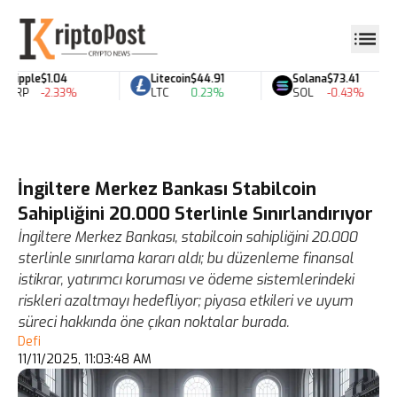
Ripple
$1.04
Litecoin
$44.91
Solana
$73.41
XRP
-2.33%
LTC
0.23%
SOL
-0.43%
İngiltere Merkez Bankası Stabilcoin
Sahipliğini 20.000 Sterlinle Sınırlandırıyor
İngiltere Merkez Bankası, stabilcoin sahipliğini 20.000
sterlinle sınırlama kararı aldı; bu düzenleme finansal
istikrar, yatırımcı koruması ve ödeme sistemlerindeki
riskleri azaltmayı hedefliyor; piyasa etkileri ve uyum
süreci hakkında öne çıkan noktalar burada.
Defi
11/11/2025, 11:03:48 AM