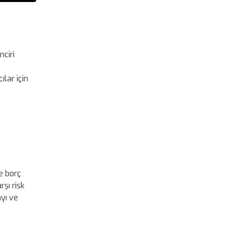
nciri
ılar için
ve borç
şı risk
yı ve