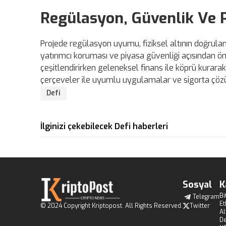
Regülasyon, Güvenlik Ve P
Projede regülasyon uyumu, fiziksel altının doğrul
yatırımcı koruması ve piyasa güvenliği açısından ön pl
çeşitlendirirken geleneksel finans ile köprü kurar
çerçeveler ile uyumlu uygulamalar ve sigorta çözüm
Defi
İlginizi çekebilecek Defi haberleri
Sosyal
K
Bi
Telegram
E
© 2024 Copyright Kriptopost. All Rights Reserved.
Twitter
Al
De