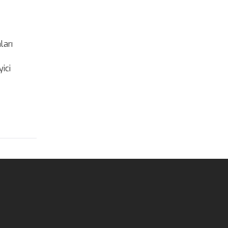
ları
ici