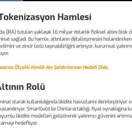
 Tokenizasyon Hamlesi
(IRA) tutulan yaklaşık 1,6 milyar dolarlık fiziksel altını blok zi
nat sağladı. Bu hamle, altınların dijitalleşmesini hızlandırırken
imini ve zincir üstü taşınabilirliğini artırıyor; kurumsal yatırımc
uyor.
rası Ölçekli Kimlik Avı Saldırılarının Hedefi Oldu
ltının Rolü
inat olarak kullanıldığında likidite havuzlarını derinleştiriyor 
ndırıyor. SmartGold ile Chintai ortaklığı, fiyat oynaklığına kar
umlu likidite modelleri geliştirerek yatırımcı güvenini artırma
ğlamayı hedefliyor.