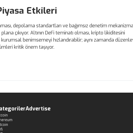
iyasa Etkileri
anması, depolama standartları ve bağımsız denetim mekanizma
ana çıkıyor. Altının DeFi teminatı olması, kripto likiditesini
ak kurumsal benimsemeyi hızlandırabilir; aynı zamanda düzenley
leri kritik önem taşıyor.
ategoriler
Advertise
tcoin
thereum
tcoin
fi