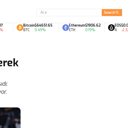
Search
Bitcoin
$64651.65
Ethereum
$1906.62
EOS
$0.06
BTC
0.49%
ETH
0.19%
A
-2.32%
erek
ıdı;
or.