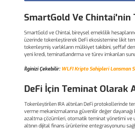
SmartGold Ve Chintai'nin
SmartGold ve Chintai, bireysel emeklilik hesaplarında 
üzerinde tokenleştirerek DeFi ekosistemine likit temi
tokenleşmiş varlıkların mülkiyet takibini, şeffaf denet
yeni kredi, teminatlandırma ve türev imkanları sun
İlginizi Çekebilir:
WLFI Kripto Sahipleri Lansman Son
DeFi İçin Teminat Olarak A
Tokenleştirilen IRA altınları DeFi protokollerinde tem
verme mekanizmalarına güvenilir değer dayanağı kaza
azaltma çözümleri, otomatik teminat yönetimi ve uy
altının dijital finans ürünlerine entegrasyonunu sa