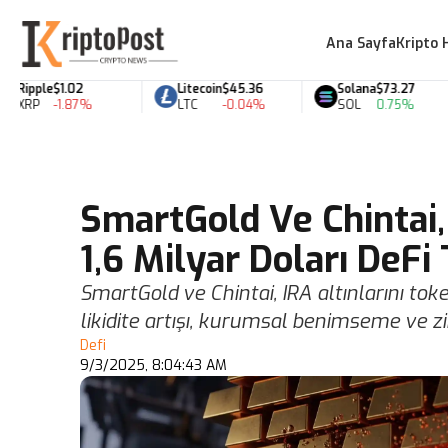
Ana Sayfa
Kripto 
ipple
$1.02
Litecoin
$45.36
Solana
$73.27
RP
-1.87%
LTC
-0.04%
SOL
0.75%
SmartGold Ve Chintai, 
1,6 Milyar Doları DeF
SmartGold ve Chintai, IRA altınlarını toke
likidite artışı, kurumsal benimseme ve z
Defi
9/3/2025, 8:04:43 AM