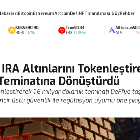
Haberleri
Bitcoin
Ethereum
Altcoin
Defi
NFT
İnanılması Güç
Rehber
BNB
$590.90
Tron
$0.33
Alltoscan
$0.07
BNB
0.07%
TRX
0.05%
ATS
-1.13%
IRA Altınlarını Tokenleştir
i Teminatına Dönüştürdü
nleştirerek 1,6 milyar dolarlık teminatı DeFi'ye taş
incir üstü güvenlik ile regülasyon uyumu öne çıkıy