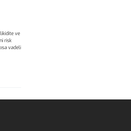
ikidite ve
i risk
ısa vadeli