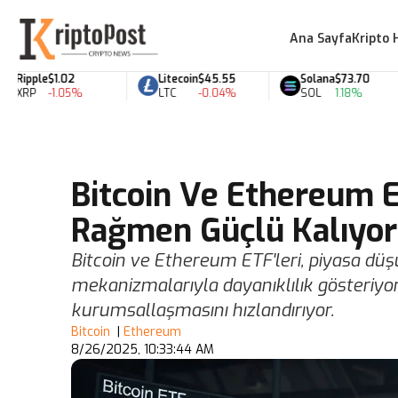
Ana Sayfa
Kripto 
ipple
$1.02
Litecoin
$45.55
Solana
$73.70
RP
-1.05%
LTC
-0.04%
SOL
1.18%
Bitcoin Ve Ethereum E
Rağmen Güçlü Kalıyor
Bitcoin ve Ethereum ETF'leri, piyasa düşü
mekanizmalarıyla dayanıklılık gösteriyor;
kurumsallaşmasını hızlandırıyor.
Bitcoin
|
Ethereum
8/26/2025, 10:33:44 AM