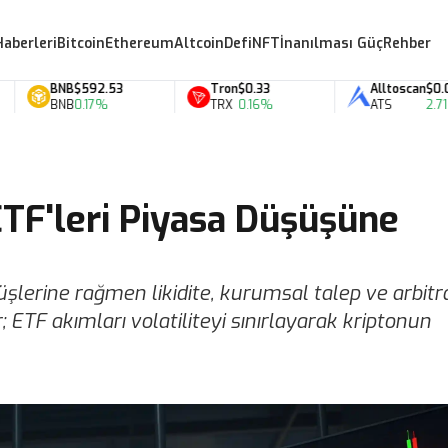
Haberleri
Bitcoin
Ethereum
Altcoin
Defi
NFT
İnanılması Güç
Rehber
BNB
$592.53
Tron
$0.33
Alltoscan
$0.07
BNB
0.17%
TRX
0.16%
ATS
2.71%
TF'leri Piyasa Düşüşüne
şlerine rağmen likidite, kurumsal talep ve arbitr
 ETF akımları volatiliteyi sınırlayarak kriptonun