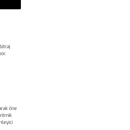
itraj
yor.
larak öne
ritmik
nleyici