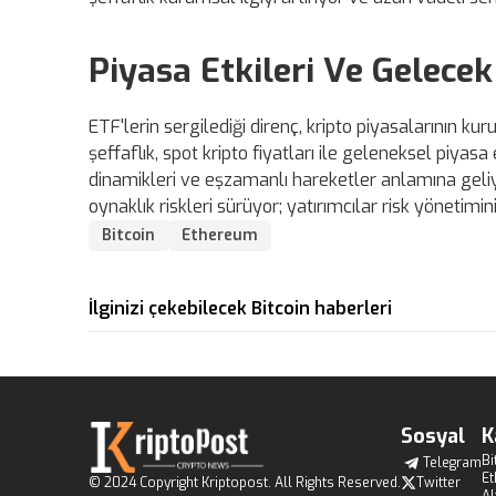
Piyasa Etkileri Ve Gelecek
ETF'lerin sergilediği direnç, kripto piyasalarının ku
şeffaflık, spot kripto fiyatları ile geleneksel piyas
dinamikleri ve eşzamanlı hareketler anlamına geliy
oynaklık riskleri sürüyor; yatırımcılar risk yönetimini
Bitcoin
Ethereum
İlginizi çekebilecek Bitcoin haberleri
Sosyal
K
Bi
Telegram
E
© 2024 Copyright Kriptopost. All Rights Reserved.
Twitter