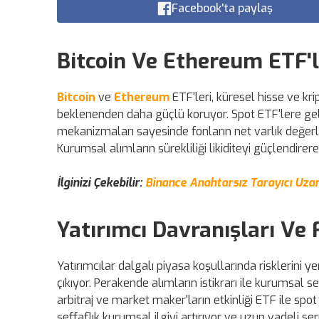
Facebook'ta paylaş
Bitcoin Ve Ethereum ETF'le
Bitcoin
ve
Ethereum
ETF'leri, küresel hisse ve kr
beklenenden daha güçlü koruyor. Spot ETF'lere gelen 
mekanizmaları sayesinde fonların net varlık değerler
Kurumsal alımların sürekliliği likiditeyi güçlendirer
İlginizi Çekebilir:
Binance Anahtarsız Tarayıcı Uzant
Yatırımcı Davranışları Ve
Yatırımcılar dalgalı piyasa koşullarında risklerini ye
çıkıyor. Perakende alımların istikrarı ile kurumsal 
arbitraj ve market maker'ların etkinliği ETF ile spot
şeffaflık kurumsal ilgiyi artırıyor ve uzun vadeli s