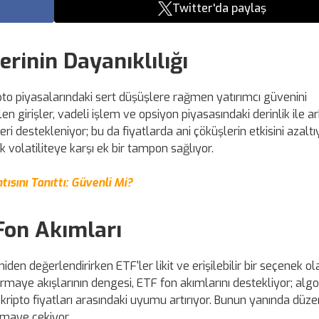
Twitter'da paylaş
rinin Dayanıklılığı
ipto piyasalarındaki sert düşüşlere rağmen yatırımcı güvenini
girişler, vadeli işlem ve opsiyon piyasasındaki derinlik ile arb
i destekleniyor; bu da fiyatlarda ani çöküşlerin etkisini azaltı
ek volatiliteye karşı ek bir tampon sağlıyor.
ısını Tanıttı: Güvenli Mi?
 Fon Akımları
niden değerlendirirken ETF'ler likit ve erişilebilir bir seçenek o
sermaye akışlarının dengesi, ETF fon akımlarını destekliyor; algo
 kripto fiyatları arasındaki uyumu artırıyor. Bunun yanında düze
ermaye çekiyor.