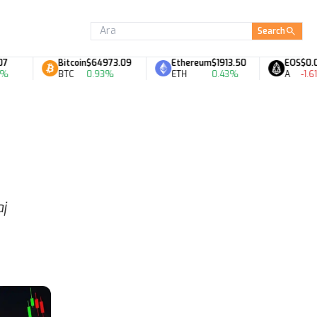
Search
Bitcoin
$64973.09
Ethereum
$1913.50
EOS
$0.06
BTC
0.93%
ETH
0.43%
A
-1.61%
aj