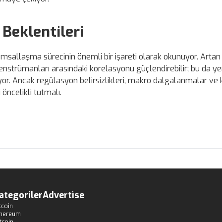
 Beklentileri
rumsallaşma sürecinin önemli bir işareti olarak okunuyor. Artan l
a enstrümanları arasındaki korelasyonu güçlendirebilir; bu da yen
or. Ancak regülasyon belirsizlikleri, makro dalgalanmalar ve k
 öncelikli tutmalı.
ategoriler
Advertise
tcoin
thereum