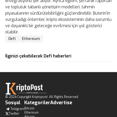
entegrasyonu yer alıyor. Ayrıca eğitim, şeffaflık raporları
ve topluluk tabanlı yönetişim modelleri, tahmin
piyasalarının sürdürülebilirliğini güçlendirebilir. Buterin’in
vurguladığı önlemler, kripto ekosisteminin daha sorumlu
ve dayanıklı bir geleceğe evrilmesi için yol gösterici
olabilir.
Defi
Ethereum
İlginizi çekebilecek Defi haberleri
© 2024 Copyright Kriptopost. All Rights Reserved.
Sosyal
Kategoriler
Advertise
Bitcoin
Telegram
Ethereum
Twitter
Altcoin