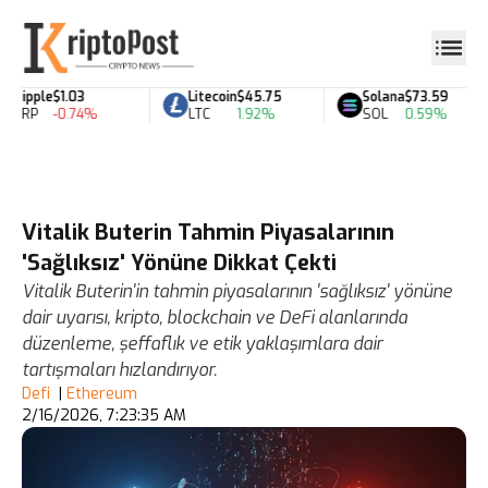
Ripple
$1.03
Litecoin
$45.75
Solana
$73.59
XRP
-0.74%
LTC
1.92%
SOL
0.59%
Vitalik Buterin Tahmin Piyasalarının
'Sağlıksız' Yönüne Dikkat Çekti
Vitalik Buterin'in tahmin piyasalarının 'sağlıksız' yönüne
dair uyarısı, kripto, blockchain ve DeFi alanlarında
düzenleme, şeffaflık ve etik yaklaşımlara dair
tartışmaları hızlandırıyor.
Defi
|
Ethereum
2/16/2026, 7:23:35 AM