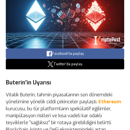
Facebook'ta paylaş
Twitter'da paylaş
Buterin'in Uyarısı
Vitalik Buterin, tahmin piyasalarının son dönemdeki
yönelimine yönelik ciddi çekinceler paylaştı.
Ethereum
kurucusu, bu tür platformların spekülatif eğilimler,
manipülasyon riskleri ve kısa vadeli kar odaklı
teşviklerle “sağlıksız” bir rotaya girebildiğini belirtti.
Blockchain, kripto ve DeFi ekosistemindeki artan