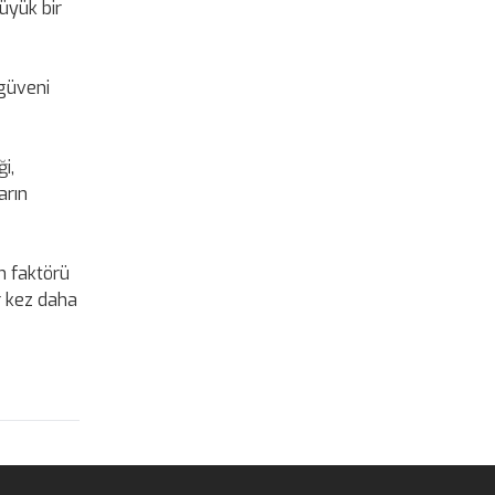
üyük bir
 güveni
i,
arın
an faktörü
r kez daha