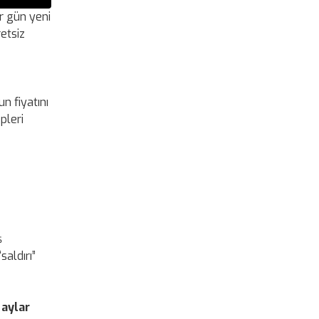
r gün yeni
etsiz
n fiyatını
pleri
ş
saldırı”
n
aylar