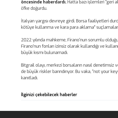
öncesinde haberdardı.
Hatta bazı işlemleri “geri
öfke doğurdu.
İtalyan yargısı devreye girdi. Borsa faaliyetleri durd
kötüye kullanma ve kara para aklama” suçlamaları
2022 yılında mahkeme, Firano'nun sorumlu olduğuna ka
Firano’nun fonları izinsiz olarak kullandığı ve kullanıc
büyük kısmı bulunamadı.
Bitgrail olayı, merkezi borsaların nasıl denetimsiz ve
de büyük riskler barındırıyor. Bu vaka, “not your k
kanıtladı.
İlginizi çekebilecek haberler