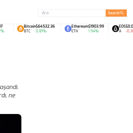
Search
Bitcoin
$64532.36
Ethereum
$1903.99
EOS
$0.07
BTC
0.81%
ETH
1.94%
A
-0.30%
aşandı.
dı, ne