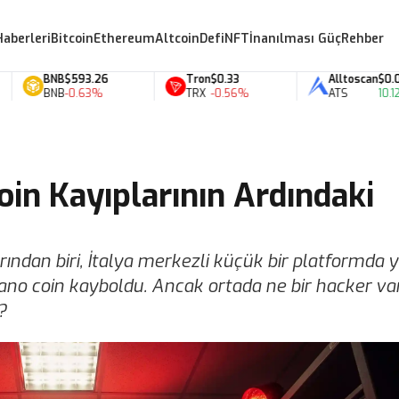
Haberleri
Bitcoin
Ethereum
Altcoin
Defi
NFT
İnanılması Güç
Rehber
BNB
$593.26
Tron
$0.33
Alltoscan
$0.07
BNB
-0.63%
TRX
-0.56%
ATS
10.12%
oin Kayıplarının Ardındaki
rından biri, İtalya merkezli küçük bir platformda y
Nano coin kayboldu. Ancak ortada ne bir hacker var
?