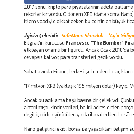
2017 sonu, kripto para piyasalarının adeta patlama
rekorlar kırıyordu. O dönem XRB (daha sonra Nano) a
işlem vaadiyle dikkat çeken bu coin’in en büyük tic
İlginizi Çekebilir:
SafeMoon Skandalı – "Ay’a Gidiyo
Bitgrail’in kurucusu
Francesco “The Bomber” Fir
etkileyen önemli bir figürdü. Ancak Ocak 2018'de bo
cevapsız kalıyor, para transferleri gecikiyordu.
Şubat ayında Firano, herkesi şoke eden bir açıklama
“17 milyon XRB (yaklaşık 195 milyon dolar) kayıp. M
Ancak bu açıklama başlı başına bir çelişkiydi. Çünk
aktarılmıştı. Zincir verileri, belirli adreslerden parç
değil, içeriden yürütülen ya da ihmal edilen bir süre
Nano geliştirici ekibi, borsa ile yaşadıkları iletişi