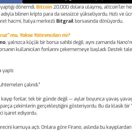
 yaptığı dönemdi.
Bitcoin
20.000 dolara ulaşmış, altcoin'ler he
dıyla bilinen kripto para da sessizce yükseliyordu. Hızlı ve ücr
aret hacmi, İtalya merkezli
Bitgrail
borsasında dönüyordu.
ruz" mu, Yoksa Yatırımcıları mı?
ano
, yalnızca küçük bir borsa sahibi değil; aynı zamanda Nano’nu
rsanın kullanıcıları fonlarını çekememeye başladı. Destek tale
 yaptı:
uhtemelen çalındı.”
ü kayıp fonlar, tek bir günde değil — aylar boyunca yavaş yava
a parça çekimlerin gerçekleştiğini gösteriyordu. Bu da klasik bir “
ci işaret ediyordu.
m sürecini kamuya açtı. Onlara göre Firano, aslında bu kayıplarda