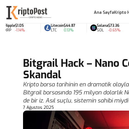
Ana Sayfa
Kripto 
ipple
$1.05
Litecoin
$44.87
Solana
$73.36
RP
-1.14%
LTC
0.13%
SOL
-0.65%
Bitgrail Hack – Nano C
Skandal
Kripto borsa tarihinin en dramatik olayla
Bitgrail borsasında 195 milyon dolarlık 
de bir iz. Asıl suçlu, sistemin sahibi miydi
7 Ağustos 2025