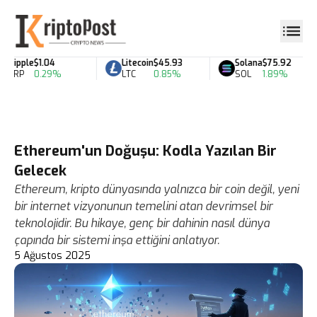
Ripple
$1.04
Litecoin
$45.93
Solana
$75.92
XRP
0.29%
LTC
0.85%
SOL
1.89%
Ethereum'un Doğuşu: Kodla Yazılan Bir
Gelecek
Ethereum, kripto dünyasında yalnızca bir coin değil, yeni
bir internet vizyonunun temelini atan devrimsel bir
teknolojidir. Bu hikaye, genç bir dahinin nasıl dünya
çapında bir sistemi inşa ettiğini anlatıyor.
5 Ağustos 2025