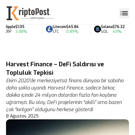
Ripple
$1.05
Litecoin
$45.84
Solana
$76.32
XRP
3.08%
LTC
0.89%
SOL
4.11%
Harvest Finance – DeFi Saldırısı ve
Topluluk Tepkisi
Ekim 2020’de merkeziyetsiz finans dünyası bir sabaha
daha şokla uyandı. Harvest Finance, sadece birkaç
dakika içinde 24 milyon dolardan fazla fon kaybına
uğramıştı. Bu olay, DeFi projelerinin “akıllı” ama bazen
çok “kırılgan” olduğunu herkese gösterdi
8 Ağustos 2025