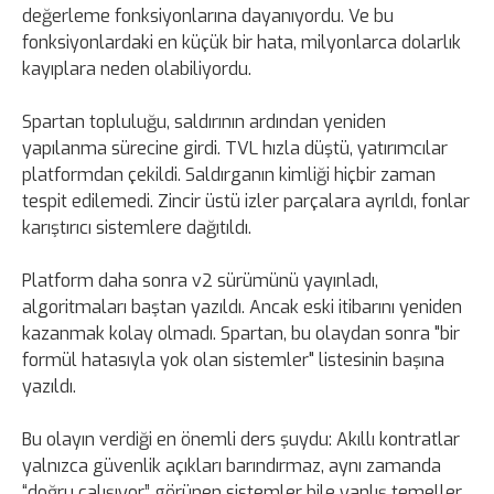
değerleme fonksiyonlarına dayanıyordu. Ve bu
fonksiyonlardaki en küçük bir hata, milyonlarca dolarlık
kayıplara neden olabiliyordu.
Spartan topluluğu, saldırının ardından yeniden
yapılanma sürecine girdi. TVL hızla düştü, yatırımcılar
platformdan çekildi. Saldırganın kimliği hiçbir zaman
tespit edilemedi. Zincir üstü izler parçalara ayrıldı, fonlar
karıştırıcı sistemlere dağıtıldı.
Platform daha sonra v2 sürümünü yayınladı,
algoritmaları baştan yazıldı. Ancak eski itibarını yeniden
kazanmak kolay olmadı. Spartan, bu olaydan sonra "bir
formül hatasıyla yok olan sistemler" listesinin başına
yazıldı.
Bu olayın verdiği en önemli ders şuydu: Akıllı kontratlar
yalnızca güvenlik açıkları barındırmaz, aynı zamanda
“doğru çalışıyor” görünen sistemler bile yanlış temeller