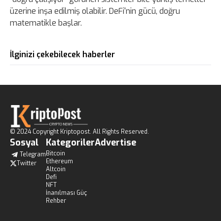
üzerine inşa edilmiş olabilir. DeFi'nin gücü, doğru
matematikle başlar.
İlginizi çekebilecek haberler
© 2024 Copyright Kriptopost. All Rights Reserved.
Sosyal
Kategoriler
Advertise
Bitcoin
Telegram
Ethereum
Twitter
Altcoin
Defi
NFT
İnanılması Güç
Rehber