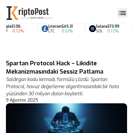
ipple
$1.06
Litecoin
$45.31
Solana
$73.99
RP
-0.72%
LTC
0.52%
SOL
0.72%
Spartan Protocol Hack – Likidite
Mekanizmasındaki Sessiz Patlama
Saldırgan kodu kırmadı, formülü çözdü. Spartan
Protocol, havuz değerleme algoritmasındaki bir hata
yüzünden 30 milyon doları kaybetti.
9 Ağustos 2025