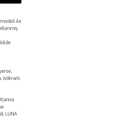
n modeli ile
bitlenmiş
ekilde
şerse,
istikrarlı
tlarına
na
dı. LUNA