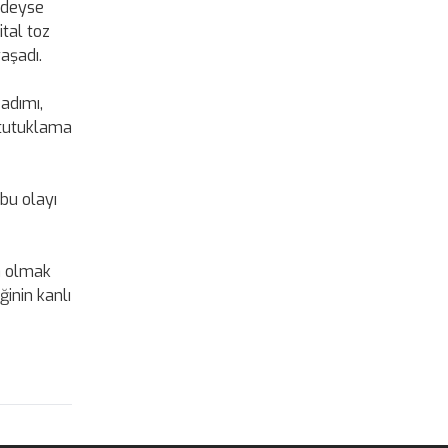
redeyse
ital toz
yaşadı.
 adımı,
 tutuklama
 bu olayı
ta olmak
ğinin kanlı