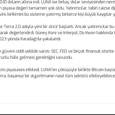
0.10 doların altına indi. LUNA ise birkaç dolar seviyesinden ne
 piyasa değeri tamamen yok oldu. Yatırımcılar, tabiri caizse dij
ni, birikimini bu sisteme yatırmış binlerce kişi büyük kayıplar 
 Terra 2.0 adıyla yeni bir zincir başlattı. Ancak yatırımcılar bu
 olarak değerlendirdi. Güney Kore ve Interpol, Do Kwon hakkında
2023 yılında Karadağ’da yakalandı.
güveni ciddi şekilde sarstı. SEC, FED ve birçok finansal otorite
runlu hâle gelmesi gerektiğini savundu.
pto piyasasını etkiledi. LUNA'nın çöküşüyle birlikte Bitcoin baş
rra, başarısız bir algoritmanın nasıl tüm sektörü etkileyebilece