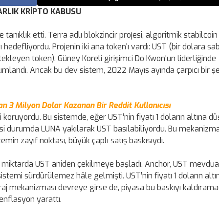
ARLIK KRİPTO KABUSU
e tanıklık etti. Terra adlı blokzincir projesi, algoritmik stabilcoi
hedefliyordu. Projenin iki ana token'ı vardı: UST (bir dolara sa
ekleyen token). Güney Koreli girişimci Do Kwon'un liderliğinde
onumlandı. Ancak bu dev sistem, 2022 Mayıs ayında çarpıcı bir ş
n 3 Milyon Dolar Kazanan Bir Reddit Kullanıcısı
ni koruyordu. Bu sistemde, eğer UST’nin fiyatı 1 doların altına dü
rsi durumda LUNA yakılarak UST basılabiliyordu. Bu mekanizma, 
min zayıf noktası, büyük çaplı satış baskısıydı.
 miktarda UST aniden çekilmeye başladı. Anchor, UST mevdua
istemi sürdürülemez hâle gelmişti. UST’nin fiyatı 1 doların altı
raj mekanizması devreye girse de, piyasa bu baskıyı kaldırama
 enflasyon yarattı.