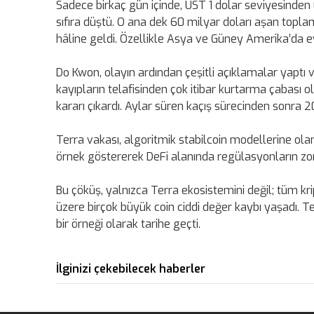
Sadece birkaç gün içinde, UST 1 dolar seviyesinden 
sıfıra düştü. O ana dek 60 milyar doları aşan toplam
hâline geldi. Özellikle Asya ve Güney Amerika’da evi
Do Kwon, olayın ardından çeşitli açıklamalar yaptı ve
kayıpların telafisinden çok itibar kurtarma çabası
kararı çıkardı. Aylar süren kaçış sürecinden sonra 
Terra vakası, algoritmik stabilcoin modellerine olan 
örnek göstererek DeFi alanında regülasyonların zo
Bu çöküş, yalnızca Terra ekosistemini değil; tüm kri
üzere birçok büyük coin ciddi değer kaybı yaşadı. Te
bir örneği olarak tarihe geçti.
İlginizi çekebilecek haberler