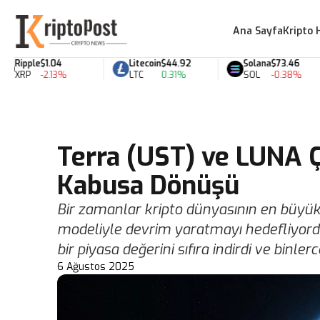
Ana Sayfa
Kripto 
Ripple
$1.04
Litecoin
$44.92
Solana
$73.46
XRP
-2.13%
LTC
0.31%
SOL
-0.38%
Terra (UST) ve LUNA Ç
Kabusa Dönüşü
Bir zamanlar kripto dünyasının en büyük
modeliyle devrim yaratmayı hedefliyordu
bir piyasa değerini sıfıra indirdi ve binler
6 Ağustos 2025