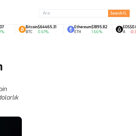
Search
Bitcoin
$64465.31
Ethereum
$1895.82
EOS
$0.06
BTC
0.61%
ETH
1.66%
A
-0.34
n
oin
olarlık