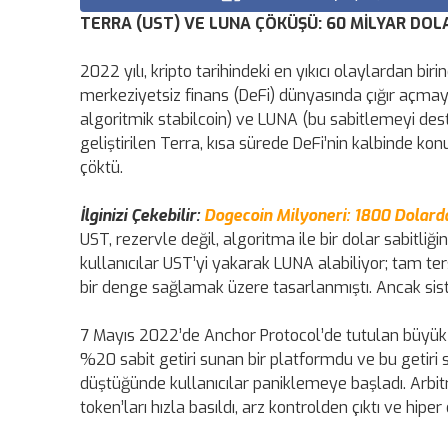
TERRA (UST) VE LUNA ÇÖKÜŞÜ: 60 MİLYAR DOL
2022 yılı, kripto tarihindeki en yıkıcı olaylardan birin
merkeziyetsiz finans (DeFi) dünyasında çığır açmayı 
algoritmik stabilcoin) ve LUNA (bu sabitlemeyi dest
geliştirilen Terra, kısa sürede DeFi’nin kalbinde k
çöktü.
İlginizi Çekebilir:
Dogecoin Milyoneri: 1800 Dolarda
UST, rezervle değil, algoritma ile bir dolar sabitliği
kullanıcılar UST’yi yakarak LUNA alabiliyor; tam te
bir denge sağlamak üzere tasarlanmıştı. Ancak siste
7 Mayıs 2022’de Anchor Protocol’de tutulan büyük
%20 sabit getiri sunan bir platformdu ve bu getiri s
düştüğünde kullanıcılar paniklemeye başladı. Arbit
token’ları hızla basıldı, arz kontrolden çıktı ve hiper