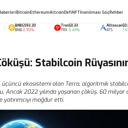
Haberleri
Bitcoin
Ethereum
Altcoin
Defi
NFT
İnanılması Güç
Rehber
BNB
$593.20
Tron
$0.33
Alltoscan
$0.07
BNB
-0.90%
TRX
0.49%
ATS
7.61%
öküşü: Stabilcoin Rüyasını
 üçüncü ekosistemi olan Terra, algoritmik stabilc
. Ancak 2022 yılında yaşanan çöküş, 60 milyar d
ce yatırımcıyı mağdur etti.