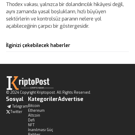
Thodex vakası, yalnızca bir dolandırıcılık hikâyesi değil,
aynı zamanda yasal boşlukların, hızlı büyüyen
sektörlerin ve kontrolsüz paranın nelere yol
açabileceğinin çarpıcı bir göstergesidir.
İlginizi çekebilecek haberler
© 2024 Copyright Kriptopost. All Rights Reserved.
Sosyal
Kategoriler
Advertise
Bitcoin
Telegram
Ethereum
Twitter
Altcoin
Defi
NFT
İnanılması Güç
Rehber