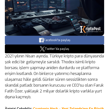
Facebook'ta paylaş
Twitter'da paylaş
2021 yılının Nisan ayında, Türkiye kripto para dünyasında
şok edici bir gelişmeyle sarsıldı. Thodex isimli kripto
borsası, işlem yapmayı aniden durdurdu ve platforma
erişim kısıtlandı. On binlerce yatırımcı hesaplarına
ulaşamaz hâle geldi. Günler süren sessizlikten sonra
skandal patladı: borsanın kurucusu ve CEO’su olan Faruk
Fatih Özer, yaklaşık 2 milyar dolarlık kripto varlıkla yurt
dışına kaçmıştı.
İlginizi Çekebilir:
Cryptopia Hack – Yeni Zelanda’nın En Büyük