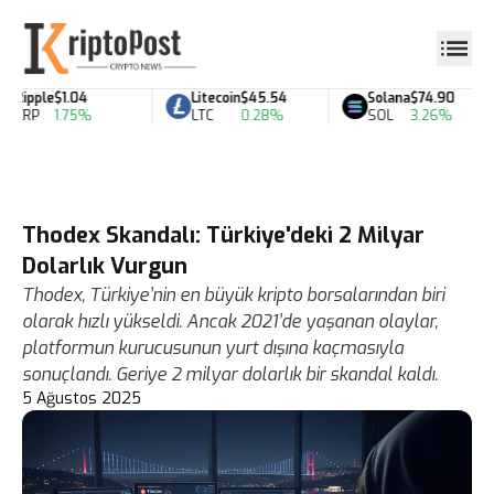
Ripple
$1.04
Litecoin
$45.54
Solana
$74.90
XRP
1.75%
LTC
0.28%
SOL
3.26%
Thodex Skandalı: Türkiye'deki 2 Milyar
Dolarlık Vurgun
Thodex, Türkiye’nin en büyük kripto borsalarından biri
olarak hızlı yükseldi. Ancak 2021’de yaşanan olaylar,
platformun kurucusunun yurt dışına kaçmasıyla
sonuçlandı. Geriye 2 milyar dolarlık bir skandal kaldı.
5 Ağustos 2025