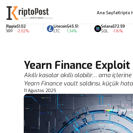
Ana Sayfa
Kripto 
Ripple
$1.02
Litecoin
$45.51
Solana
$72.59
XRP
-2.02%
LTC
1.34%
SOL
-1.16%
Yearn Finance Exploit 
Akıllı kasalar akıllı olabilir… ama içlerin
Yearn Finance vault saldırısı, küçük hat
11 Ağustos 2025