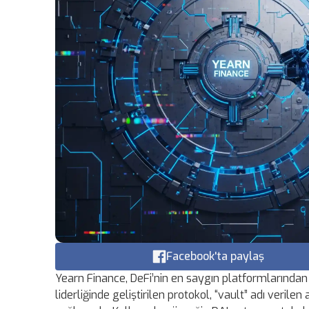
Facebook'ta paylaş
Yearn Finance, DeFi’nin en saygın platformlarından
liderliğinde geliştirilen protokol, “vault” adı verilen a