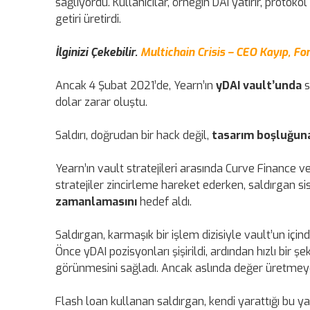
sağlıyordu. Kullanıcılar, örneğin DAI yatırır, protok
getiri üretirdi.
İlginizi Çekebilir.
Multichain Crisis – CEO Kayıp, F
Ancak 4 Şubat 2021’de, Yearn’ın
yDAI vault’unda
s
dolar zarar oluştu.
Saldırı, doğrudan bir hack değil,
tasarım boşluğuna 
Yearn’ın vault stratejileri arasında Curve Finance v
stratejiler zincirleme hareket ederken, saldırgan s
zamanlamasını
hedef aldı.
Saldırgan, karmaşık bir işlem dizisiyle vault’un için
Önce yDAI pozisyonları şişirildi, ardından hızlı bir şek
görünmesini sağladı. Ancak aslında değer üretme
Flash loan kullanan saldırgan, kendi yarattığı bu y