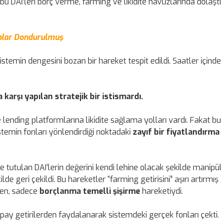
ol bu DAI’leri borç verme, farming ve likidite havuzlarında dolaşt
onlar Dondurulmuş
istemin dengesini bozan bir hareket tespit edildi. Saatler içinde
karşı yapılan stratejik bir istismardı.
e lending platformlarına likidite sağlama yolları vardı. Fakat bu
istemin fonları yönlendirdiği noktadaki
zayıf bir fiyatlandırma
de tutulan DAI’lerin değerini kendi lehine olacak şekilde manipül
ilde geri çekildi. Bu hareketler “farming getirisini” aşırı artırmış 
yen, sadece
borçlanma temelli şişirme
hareketiydi.
apay getirilerden faydalanarak sistemdeki gerçek fonları çekti.