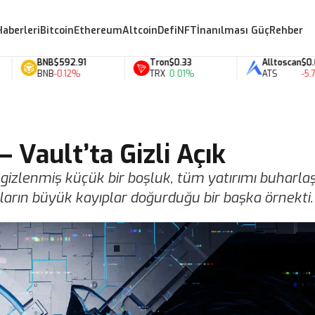
Haberleri
Bitcoin
Ethereum
Altcoin
Defi
NFT
İnanılması Güç
Rehber
BNB
$592.91
Tron
$0.33
Alltoscan
$0.07
BNB
-0.12%
TRX
0.01%
ATS
-5.71%
– Vault’ta Gizli Açık
e gizlenmiş küçük bir boşluk, tüm yatırımı buharlaşt
aların büyük kayıplar doğurduğu bir başka örnekti.