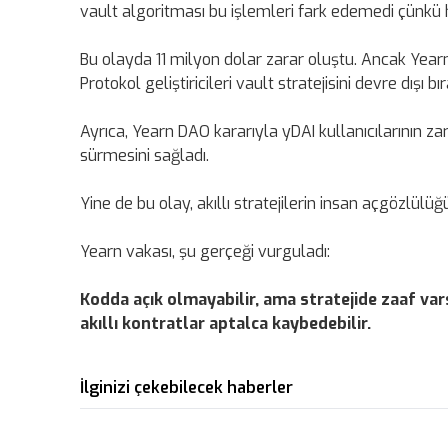
vault algoritması bu işlemleri fark edemedi çünkü he
Bu olayda 11 milyon dolar zarar oluştu. Ancak Yearn
Protokol geliştiricileri vault stratejisini devre dışı b
Ayrıca, Yearn DAO kararıyla yDAI kullanıcılarının za
sürmesini sağladı.
Yine de bu olay, akıllı stratejilerin insan açgözlülü
Yearn vakası, şu gerçeği vurguladı:
Kodda açık olmayabilir, ama stratejide zaaf vars
akıllı kontratlar aptalca kaybedebilir.
İlginizi çekebilecek haberler