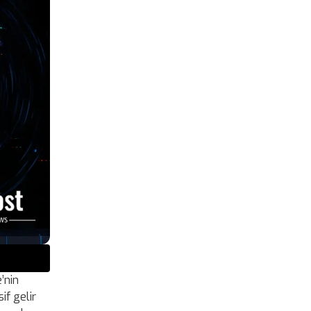
’nin
sif gelir