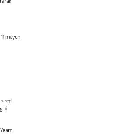
ırarak
 11 milyon
e etti.
gibi
 Yearn