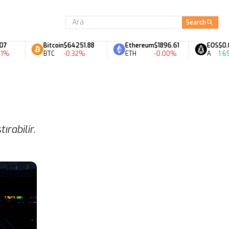
Search
Bitcoin
$64251.88
Ethereum
$1896.61
EOS
$0.07
BTC
-0.32%
ETH
-0.00%
A
1.69%
ırabilir.