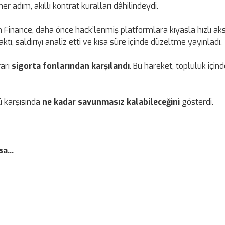
r adım, akıllı kontrat kuralları dâhilindeydi.
 Finance, daha önce hack’lenmiş platformlara kıyasla hızlı aks
ıraktı, saldırıyı analiz etti ve kısa süre içinde düzeltme yayınladı.
rarı
sigorta fonlarından karşılandı
. Bu hareket, topluluk için
ğü karşısında
ne kadar savunmasız kalabileceğini
gösterdi.
a...