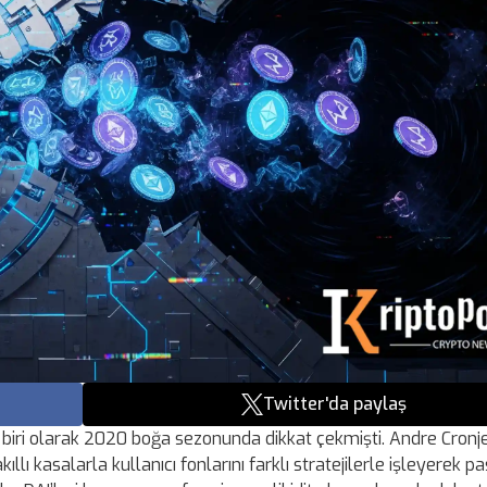
Twitter'da paylaş
 biri olarak 2020 boğa sezonunda dikkat çekmişti. Andre Cronje
kıllı kasalarla kullanıcı fonlarını farklı stratejilerle işleyerek pa