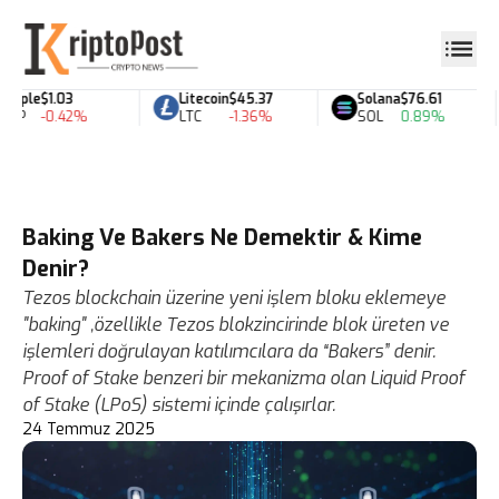
pple
$1.03
Litecoin
$45.37
Solana
$76.61
P
-0.42%
LTC
-1.36%
SOL
0.89%
Baking Ve Bakers Ne Demektir & Kime
Denir?
Tezos blockchain üzerine yeni işlem bloku eklemeye
"baking" ,özellikle Tezos blokzincirinde blok üreten ve
işlemleri doğrulayan katılımcılara da “Bakers” denir.
Proof of Stake benzeri bir mekanizma olan Liquid Proof
of Stake (LPoS) sistemi içinde çalışırlar.
24 Temmuz 2025