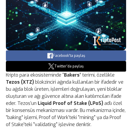
Facebook'ta paylaş
Twitter'da paylaş
Kripto para ekosisteminde “
Bakers
” terimi, özellikle
Tezos (XTZ)
blokzinciri ağında kullanılan bir ifadedir ve
bu ağda blok üreten, işlemleri doğrulayan, yeni bloklar
oluşturan ve ağı güvence altına alan katılımcıları ifade
eder. Tezos’un
Liquid Proof of Stake (LPoS)
adlı özel
bir konsensüs mekanizması vardır. Bu mekanizma içinde,
“baking” işlemi, Proof of Work'teki "mining" ya da Proof
of Stake'teki "validating" işlevine denktir.