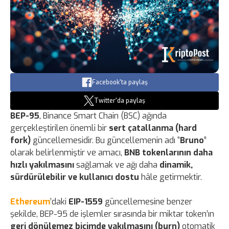
Facebook'ta paylaş
Twitter'da paylaş
BEP-95
, Binance Smart Chain (BSC) ağında
gerçekleştirilen önemli bir
sert çatallanma (hard
fork)
güncellemesidir. Bu güncellemenin adı “
Bruno
”
olarak belirlenmiştir ve amacı,
BNB tokenlarının daha
hızlı yakılmasını
sağlamak ve ağı daha
dinamik,
sürdürülebilir ve kullanıcı dostu
hâle getirmektir.
Ethereum
’daki
EIP-1559
güncellemesine benzer
şekilde, BEP-95 de işlemler sırasında bir miktar token’ın
geri dönülemez biçimde yakılmasını (burn)
otomatik