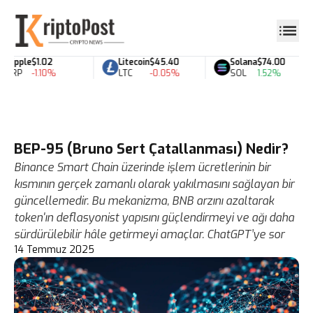
Ripple
$1.02
Litecoin
$45.40
Solana
$74.00
XRP
-1.10%
LTC
-0.05%
SOL
1.52%
BEP-95 (Bruno Sert Çatallanması) Nedir?
Binance Smart Chain üzerinde işlem ücretlerinin bir
kısmının gerçek zamanlı olarak yakılmasını sağlayan bir
güncellemedir. Bu mekanizma, BNB arzını azaltarak
token'ın deflasyonist yapısını güçlendirmeyi ve ağı daha
sürdürülebilir hâle getirmeyi amaçlar. ChatGPT’ye sor
14 Temmuz 2025