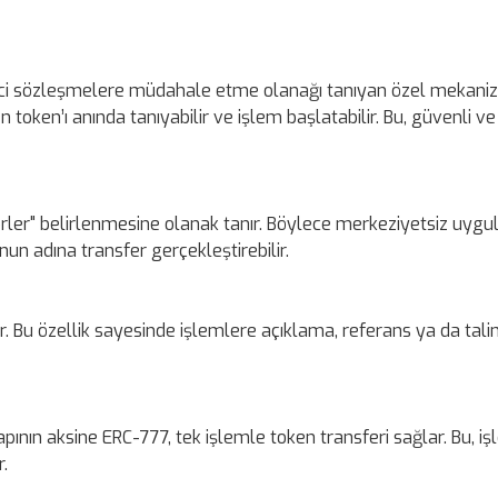
erici sözleşmelere müdahale etme olanağı tanıyan özel mekani
token’ı anında tanıyabilir ve işlem başlatabilir. Bu, güvenli v
örler" belirlenmesine olanak tanır. Böylece merkeziyetsiz uyg
un adına transfer gerçekleştirebilir.
ir. Bu özellik sayesinde işlemlere açıklama, referans ya da tali
pının aksine ERC-777, tek işlemle token transferi sağlar. Bu, i
r.