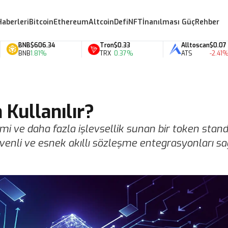
Haberleri
Bitcoin
Ethereum
Altcoin
Defi
NFT
İnanılması Güç
Rehber
BNB
$606.34
Tron
$0.33
Alltoscan
$0.07
BNB
1.81%
TRX
0.37%
ATS
-2.41%
 Kullanılır?
i ve daha fazla işlevsellik sunan bir token standa
venli ve esnek akıllı sözleşme entegrasyonları sağ