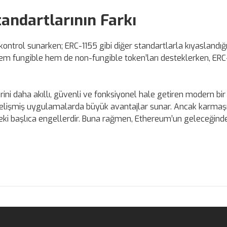
tandartlarının Farkı
ontrol sunarken; ERC-1155 gibi diğer standartlarla kıyaslandığ
 hem fungible hem de non-fungible token’ları desteklerken, ER
ini daha akıllı, güvenli ve fonksiyonel hale getiren modern bir
 gelişmiş uygulamalarda büyük avantajlar sunar. Ancak karmaşı
deki başlıca engellerdir. Buna rağmen, Ethereum’un geleceğind