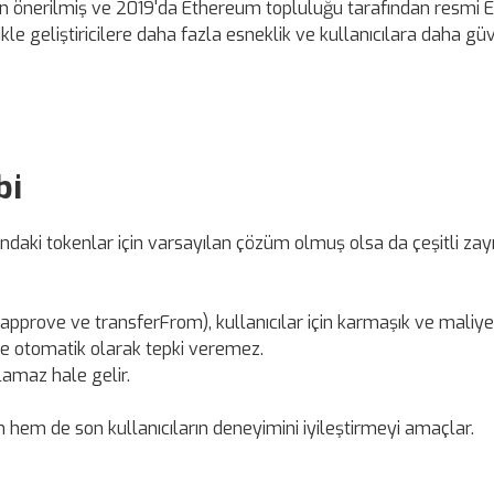
dan önerilmiş ve 2019'da Ethereum topluluğu tarafından resmi 
ikle geliştiricilere daha fazla esneklik ve kullanıcılara daha gü
bi
aki tokenlar için varsayılan çözüm olmuş olsa da çeşitli zayı
prove ve transferFrom), kullanıcılar için karmaşık ve maliyetl
ne otomatik olarak tepki veremez.
lamaz hale gelir.
in hem de son kullanıcıların deneyimini iyileştirmeyi amaçlar.