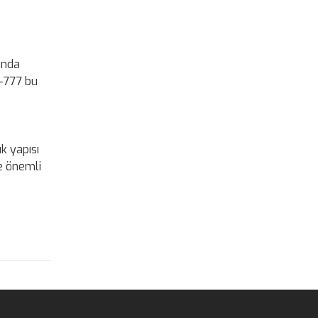
ında
C-777 bu
k yapısı
e önemli