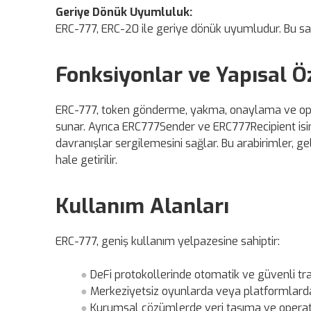
Geriye Dönük Uyumluluk:
ERC-777, ERC-20 ile geriye dönük uyumludur. Bu s
Fonksiyonlar ve Yapısal Öz
ERC-777, token gönderme, yakma, onaylama ve operat
sunar. Ayrıca ERC777Sender ve ERC777Recipient isiml
davranışlar sergilemesini sağlar. Bu arabirimler, 
hale getirilir.
Kullanım Alanları
ERC-777, geniş kullanım yelpazesine sahiptir:
DeFi protokollerinde otomatik ve güvenli tra
Merkeziyetsiz oyunlarda veya platformlarda,
Kurumsal çözümlerde veri taşıma ve operat