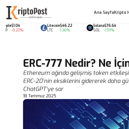
Ana Sayfa
Kripto 
e
$1.04
Litecoin
$46.22
Solana
$76.64
-0.23%
LTC
1.36%
SOL
1.59%
ERC-777 Nedir? Ne İçin
Ethereum ağında gelişmiş token etkileşim
ERC-20’nin eksiklerini gidererek daha gü
ChatGPT’ye sor
18 Temmuz 2025