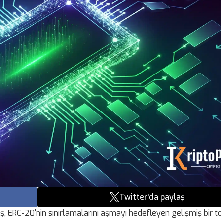
Twitter'da paylaş
miş, ERC-20'nin sınırlamalarını aşmayı hedefleyen gelişmiş bir t