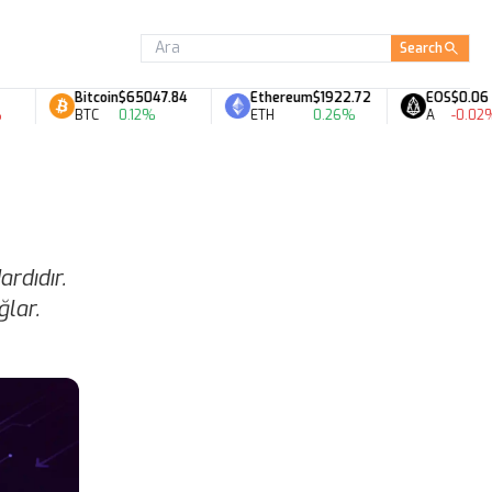
Search
Bitcoin
$65047.84
Ethereum
$1922.72
EOS
$0.06
BTC
0.12%
ETH
0.26%
A
-0.02%
rdıdır.
lar.