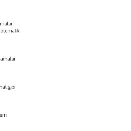
zmalar
e otomatik
ulamalar
mat gibi
şlem