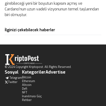
girebileceği yeni bir boyutun kapısını açmış ve
Cardano’nun uzun vadeli vizyonunun temel taşlarından
biri olmuştur.
İlginizi çekebilecek haberler
© 2024 Copyright Kriptopost. All Rights Reserved.
Sosyal
Kategoriler
Advertise
Bitcoin
Telegram
Ethereum
Twitter
Altcoin
Defi
NFT
İnanılması Güç
Rehber