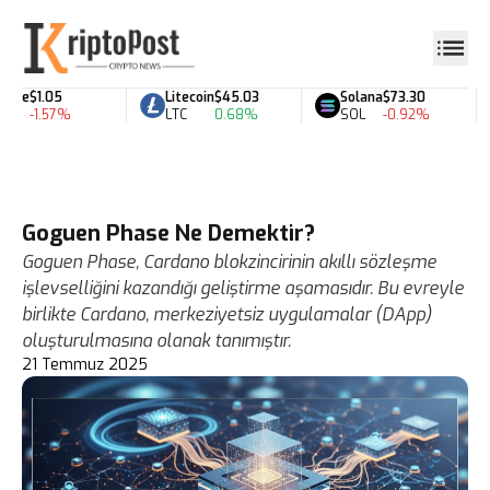
le
$1.05
Litecoin
$45.03
Solana
$73.30
-1.57%
LTC
0.68%
SOL
-0.92%
Goguen Phase Ne Demektir?
Goguen Phase, Cardano blokzincirinin akıllı sözleşme
işlevselliğini kazandığı geliştirme aşamasıdır. Bu evreyle
birlikte Cardano, merkeziyetsiz uygulamalar (DApp)
oluşturulmasına olanak tanımıştır.
21 Temmuz 2025