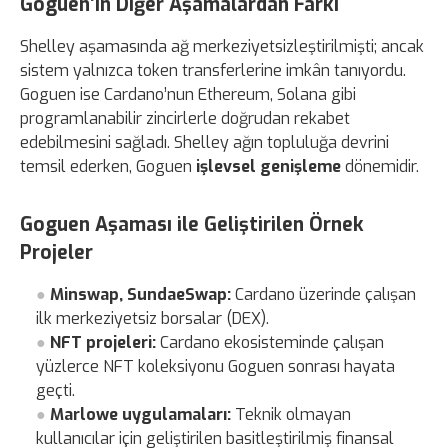
Goguen’in Diğer Aşamalardan Farkı
Shelley aşamasında ağ merkeziyetsizleştirilmişti; ancak
sistem yalnızca token transferlerine imkân tanıyordu.
Goguen ise Cardano’nun Ethereum, Solana gibi
programlanabilir zincirlerle doğrudan rekabet
edebilmesini sağladı. Shelley ağın topluluğa devrini
temsil ederken, Goguen
işlevsel genişleme
dönemidir.
Goguen Aşaması ile Geliştirilen Örnek
Projeler
Minswap, SundaeSwap:
Cardano üzerinde çalışan
ilk merkeziyetsiz borsalar (DEX).
NFT projeleri:
Cardano ekosisteminde çalışan
yüzlerce NFT koleksiyonu Goguen sonrası hayata
geçti.
Marlowe uygulamaları:
Teknik olmayan
kullanıcılar için geliştirilen basitleştirilmiş finansal