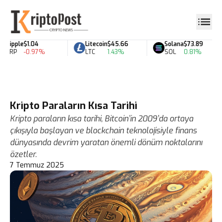
Ripple
$1.04
Litecoin
$45.66
Solana
$73.89
XRP
-0.97%
LTC
1.43%
SOL
0.81%
Kripto Paraların Kısa Tarihi
Kripto paraların kısa tarihi, Bitcoin’in 2009’da ortaya
çıkışıyla başlayan ve blockchain teknolojisiyle finans
dünyasında devrim yaratan önemli dönüm noktalarını
özetler.
7 Temmuz 2025