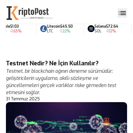
pple
$1.03
Litecoin
$45.50
Solana
$72.64
P
-1.65%
LTC
1.22%
SOL
-1.12%
Testnet Nedir? Ne İçin Kullanılır?
Testnet, bir blockchain ağının deneme sürümüdür;
geliştiricilerin uygulama, akıllı sözleşme ve
güncellemeleri gerçek varlıklar riske girmeden test
etmesini sağlar.
31 Temmuz 2025