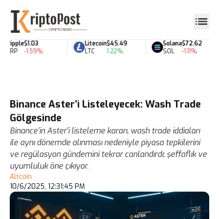
Ripple
$1.03
Litecoin
$45.49
Solana
$72.62
XRP
-1.59%
LTC
1.22%
SOL
-1.11%
Binance Aster’i Listeleyecek: Wash Trade
Gölgesinde
Binance'in Aster'i listeleme kararı, wash trade iddiaları
ile aynı dönemde alınması nedeniyle piyasa tepkilerini
ve regülasyon gündemini tekrar canlandırdı; şeffaflık ve
uyumluluk öne çıkıyor.
Altcoin
10/6/2025, 12:31:45 PM