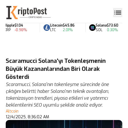
Ripple
$1.04
Litecoin
$45.86
Solana
$73.60
XRP
-0.98%
LTC
2.01%
SOL
0.30%
Scaramucci Solana'yı Tokenleşmenin
Büyük Kazananlarından Biri Olarak
Gösterdi
Scaramucci, Solana'nın tokenleşme sürecinde öne
çıktığını belirtti; haber Solana'nın teknik avantajları,
tokenizasyon trendleri, piyasa etkileri ve yatırımcı
beklentilerini SEO uyumlu şekilde analiz ediyor.
Altcoin
12/4/2025, 8:36:02 AM