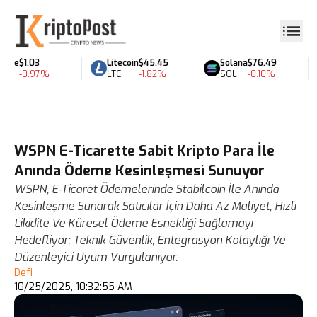
le
$1.03
Litecoin
$45.45
Solana
$76.49
-0.97%
LTC
-1.82%
SOL
-0.10%
WSPN E-Ticarette Sabit Kripto Para İle
Anında Ödeme Kesinleşmesi Sunuyor
WSPN, E-Ticaret Ödemelerinde Stabilcoin İle Anında
Kesinleşme Sunarak Satıcılar İçin Daha Az Maliyet, Hızlı
Likidite Ve Küresel Ödeme Esnekliği Sağlamayı
Hedefliyor; Teknik Güvenlik, Entegrasyon Kolaylığı Ve
Düzenleyici Uyum Vurgulanıyor.
Defi
10/25/2025, 10:32:55 AM