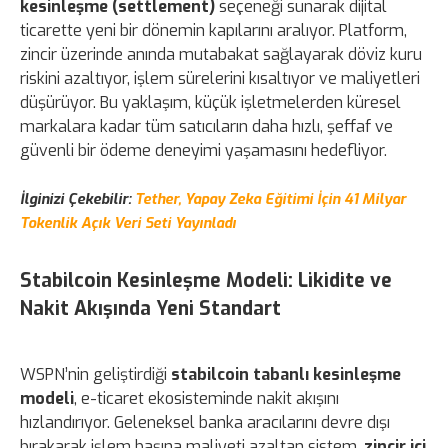
kesinleşme (settlement)
seçeneği sunarak dijital
ticarette yeni bir dönemin kapılarını aralıyor. Platform,
zincir üzerinde anında mutabakat sağlayarak döviz kuru
riskini azaltıyor, işlem sürelerini kısaltıyor ve maliyetleri
düşürüyor. Bu yaklaşım, küçük işletmelerden küresel
markalara kadar tüm satıcıların daha hızlı, şeffaf ve
güvenli bir ödeme deneyimi yaşamasını hedefliyor.
İlginizi Çekebilir:
Tether, Yapay Zeka Eğitimi İçin 41 Milyar
Tokenlik Açık Veri Seti Yayınladı
Stabilcoin Kesinleşme Modeli: Likidite ve
Nakit Akışında Yeni Standart
WSPN’nin geliştirdiği
stabilcoin tabanlı kesinleşme
modeli
, e-ticaret ekosisteminde nakit akışını
hızlandırıyor. Geleneksel banka aracılarını devre dışı
bırakarak işlem başına maliyeti azaltan sistem,
zincir içi