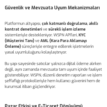
Güvenlik ve Mevzuata Uyum Mekanizmaları
Platformun altyapısı,
çok katmanlı doğrulama
,
akıllı
kontrat denetimleri
ve
sürekli işlem izleme
sistemleriyle destekleniyor. WSPN API’leri,
KYC
(Müşterini Tanı)
ve
AML (Kara Para Aklamayı
Önleme)
süreçleriyle entegre edilerek işletmelerin
yasal uyumluluğunu kolaylaştırıyor.
Bu yapı sayesinde satıcılar yalnızca dijital ödeme alırken
değil, aynı zamanda mevzuata tam uyum içinde faaliyet
gösterebiliyor. WSPN, düzenli denetim raporları ve işlem
şeffaflığı protokolleriyle hem kullanıcı güvenini hem de
kurumsal itibarı güçlendiriyor.
Pazar Etkisi ve E-Ticaret Dönüşümü