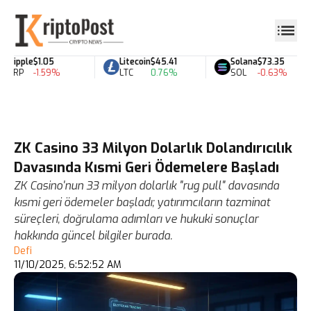
Ripple
$1.05
Litecoin
$45.41
Solana
$73.35
XRP
-1.59%
LTC
0.76%
SOL
-0.63%
ZK Casino 33 Milyon Dolarlık Dolandırıcılık
Davasında Kısmi Geri Ödemelere Başladı
ZK Casino'nun 33 milyon dolarlık "rug pull" davasında
kısmi geri ödemeler başladı; yatırımcıların tazminat
süreçleri, doğrulama adımları ve hukuki sonuçlar
hakkında güncel bilgiler burada.
Defi
11/10/2025, 6:52:52 AM