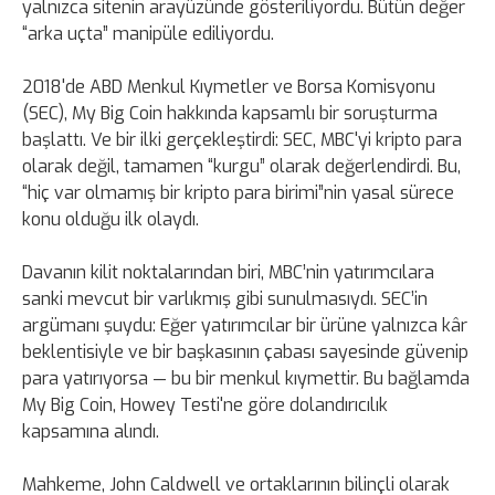
yalnızca sitenin arayüzünde gösteriliyordu. Bütün değer
“arka uçta” manipüle ediliyordu.
2018'de ABD Menkul Kıymetler ve Borsa Komisyonu
(SEC), My Big Coin hakkında kapsamlı bir soruşturma
başlattı. Ve bir ilki gerçekleştirdi: SEC, MBC'yi kripto para
olarak değil, tamamen “kurgu” olarak değerlendirdi. Bu,
“hiç var olmamış bir kripto para birimi”nin yasal sürece
konu olduğu ilk olaydı.
Davanın kilit noktalarından biri, MBC’nin yatırımcılara
sanki mevcut bir varlıkmış gibi sunulmasıydı. SEC’in
argümanı şuydu: Eğer yatırımcılar bir ürüne yalnızca kâr
beklentisiyle ve bir başkasının çabası sayesinde güvenip
para yatırıyorsa — bu bir menkul kıymettir. Bu bağlamda
My Big Coin, Howey Testi'ne göre dolandırıcılık
kapsamına alındı.
Mahkeme, John Caldwell ve ortaklarının bilinçli olarak