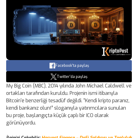
Facebook'ta paylaş
Twitter'da paylaş
My Big Coin (MBC), 2014 yılında John Michael Caldwell ve
ortakları tarafından kuruldu. Projenin ismi itibarıyla
Bitcoin'e benzerliği tesadüf değildi. “Kendi kripto paranız,
kendi bankanız olun!” sloganıyla yatırımcılara sunulan
bu proje, başlangıçta küçük çaplı bir ICO olarak
görünüyordu.
İlginizi Çekebilir:
Harvest Finance – DeFi Saldırısı ve Topluluk