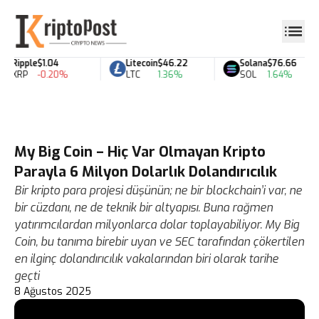
Ripple
$1.04
Litecoin
$46.22
Solana
$76.66
XRP
-0.20%
LTC
1.36%
SOL
1.64%
My Big Coin – Hiç Var Olmayan Kripto
Parayla 6 Milyon Dolarlık Dolandırıcılık
Bir kripto para projesi düşünün; ne bir blockchain’i var, ne
bir cüzdanı, ne de teknik bir altyapısı. Buna rağmen
yatırımcılardan milyonlarca dolar toplayabiliyor. My Big
Coin, bu tanıma birebir uyan ve SEC tarafından çökertilen
en ilginç dolandırıcılık vakalarından biri olarak tarihe
geçti
8 Ağustos 2025