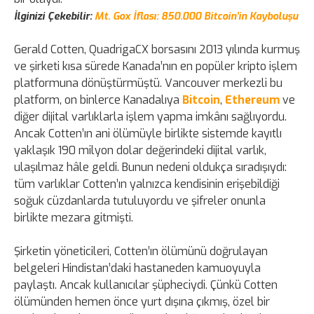
İlginizi Çekebilir:
Mt. Gox İflası: 850.000 Bitcoin’in Kayboluşu
Gerald Cotten, QuadrigaCX borsasını 2013 yılında kurmuş
ve şirketi kısa sürede Kanada’nın en popüler kripto işlem
platformuna dönüştürmüştü. Vancouver merkezli bu
platform, on binlerce Kanadalıya
Bitcoin
,
Ethereum
ve
diğer dijital varlıklarla işlem yapma imkânı sağlıyordu.
Ancak Cotten’ın ani ölümüyle birlikte sistemde kayıtlı
yaklaşık 190 milyon dolar değerindeki dijital varlık,
ulaşılmaz hâle geldi. Bunun nedeni oldukça sıradışıydı:
tüm varlıklar Cotten’ın yalnızca kendisinin erişebildiği
soğuk cüzdanlarda tutuluyordu ve şifreler onunla
birlikte mezara gitmişti.
Şirketin yöneticileri, Cotten’ın ölümünü doğrulayan
belgeleri Hindistan’daki hastaneden kamuoyuyla
paylaştı. Ancak kullanıcılar şüpheciydi. Çünkü Cotten
ölümünden hemen önce yurt dışına çıkmış, özel bir