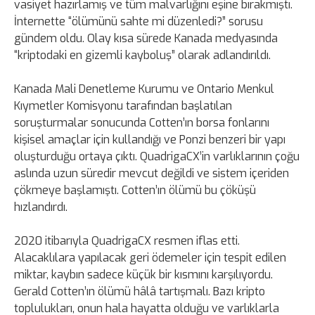
vasiyet hazırlamış ve tüm malvarlığını eşine bırakmıştı.
İnternette “ölümünü sahte mi düzenledi?” sorusu
gündem oldu. Olay kısa sürede Kanada medyasında
“kriptodaki en gizemli kayboluş” olarak adlandırıldı.
Kanada Mali Denetleme Kurumu ve Ontario Menkul
Kıymetler Komisyonu tarafından başlatılan
soruşturmalar sonucunda Cotten’ın borsa fonlarını
kişisel amaçlar için kullandığı ve Ponzi benzeri bir yapı
oluşturduğu ortaya çıktı. QuadrigaCX’in varlıklarının çoğu
aslında uzun süredir mevcut değildi ve sistem içeriden
çökmeye başlamıştı. Cotten’ın ölümü bu çöküşü
hızlandırdı.
2020 itibarıyla QuadrigaCX resmen iflas etti.
Alacaklılara yapılacak geri ödemeler için tespit edilen
miktar, kaybın sadece küçük bir kısmını karşılıyordu.
Gerald Cotten’ın ölümü hâlâ tartışmalı. Bazı kripto
toplulukları, onun hala hayatta olduğu ve varlıklarla