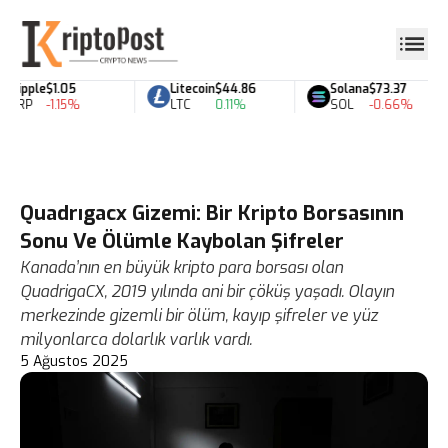
Ripple
$1.05
Litecoin
$44.86
Solana
$73.37
XRP
-1.15%
LTC
0.11%
SOL
-0.66%
Quadrıgacx Gizemi: Bir Kripto Borsasının
Sonu Ve Ölümle Kaybolan Şifreler
Kanada’nın en büyük kripto para borsası olan
QuadrigaCX, 2019 yılında ani bir çöküş yaşadı. Olayın
merkezinde gizemli bir ölüm, kayıp şifreler ve yüz
milyonlarca dolarlık varlık vardı.
5 Ağustos 2025