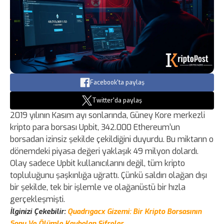
Facebook'ta paylaş
Twitter'da paylaş
2019 yılının Kasım ayı sonlarında, Güney Kore merkezli
kripto para borsası Upbit, 342.000 Ethereum’un
borsadan izinsiz şekilde çekildiğini duyurdu. Bu miktarın o
dönemdeki piyasa değeri yaklaşık 49 milyon dolardı.
Olay sadece Upbit kullanıcılarını değil, tüm kripto
topluluğunu şaşkınlığa uğrattı. Çünkü saldırı olağan dışı
bir şekilde, tek bir işlemle ve olağanüstü bir hızla
gerçekleşmişti.
İlginizi Çekebilir:
Quadrıgacx Gizemi: Bir Kripto Borsasının
Sonu Ve Ölümle Kaybolan Şifreler