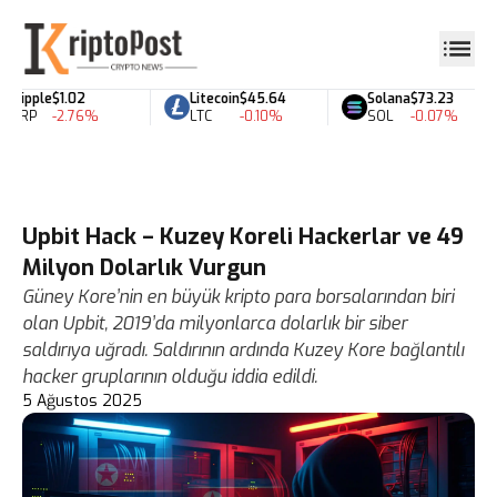
Ripple
$1.02
Litecoin
$45.64
Solana
$73.23
XRP
-2.76%
LTC
-0.10%
SOL
-0.07%
Upbit Hack – Kuzey Koreli Hackerlar ve 49
Milyon Dolarlık Vurgun
Güney Kore’nin en büyük kripto para borsalarından biri
olan Upbit, 2019’da milyonlarca dolarlık bir siber
saldırıya uğradı. Saldırının ardında Kuzey Kore bağlantılı
hacker gruplarının olduğu iddia edildi.
5 Ağustos 2025