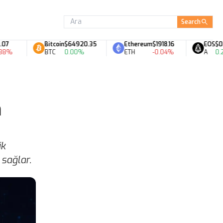
Search
Bitcoin
$64920.35
Ethereum
$1918.16
EOS
$0.06
BTC
0.00%
ETH
-0.04%
A
0.28%
n
ik
 sağlar.