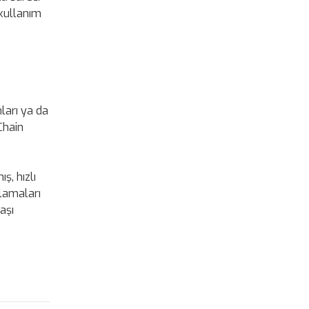
 kullanım
ları ya da
Chain
ş, hızlı
ulamaları
aşı