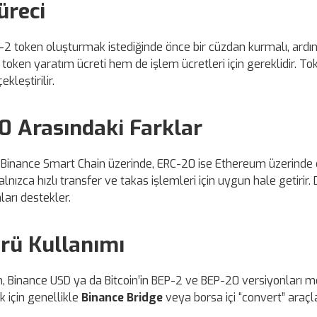
üreci
P-2 token oluşturmak istediğinde önce bir cüzdan kurmalı, ardın
oken yaratım ücreti hem de işlem ücretleri için gereklidir. To
kleştirilir.
0 Arasındaki Farklar
 Binance Smart Chain üzerinde, ERC-20 ise Ethereum üzerinde ça
zca hızlı transfer ve takas işlemleri için uygun hale getirir. D
arı destekler.
prü Kullanımı
in, Binance USD ya da Bitcoin’in BEP-2 ve BEP-20 versiyonları m
 için genellikle
Binance Bridge
veya borsa içi “convert” araçla