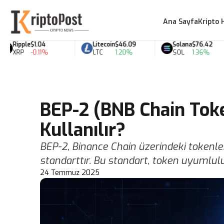
Ana Sayfa
Kripto 
ipple
$1.04
Litecoin
$46.09
Solana
$76.42
RP
-0.11%
LTC
1.20%
SOL
1.36%
BEP-2 (BNB Chain Toke
Kullanılır?
BEP-2, Binance Chain üzerindeki tokenler
standarttır. Bu standart, token uyumluluğ
24 Temmuz 2025