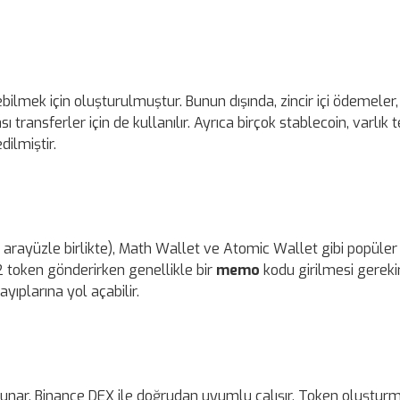
ilmek için oluşturulmuştur. Bunun dışında, zincir içi ödemeler,
 transferler için de kullanılır. Ayrıca birçok stablecoin, varlık t
ilmiştir.
arayüzle birlikte), Math Wallet ve Atomic Wallet gibi popüler
 token gönderirken genellikle bir
memo
kodu girilmesi gerekir
yıplarına yol açabilir.
 sunar. Binance DEX ile doğrudan uyumlu çalışır. Token oluştur