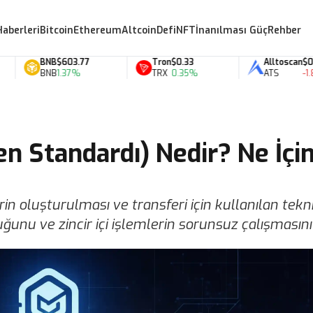
Haberleri
Bitcoin
Ethereum
Altcoin
Defi
NFT
İnanılması Güç
Rehber
BNB
$603.77
Tron
$0.33
Alltoscan
$0.07
BNB
1.37%
TRX
0.35%
ATS
-1.88%
n Standardı) Nedir? Ne İçi
in oluşturulması ve transferi için kullanılan tekn
unu ve zincir içi işlemlerin sorunsuz çalışmasını