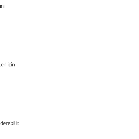
ini
ri için
derebilir.