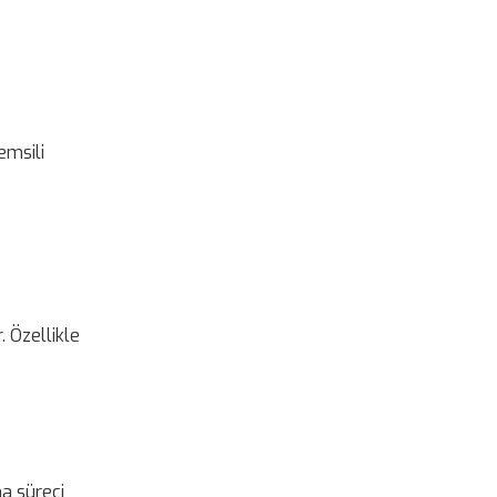
emsili
. Özellikle
ma süreci