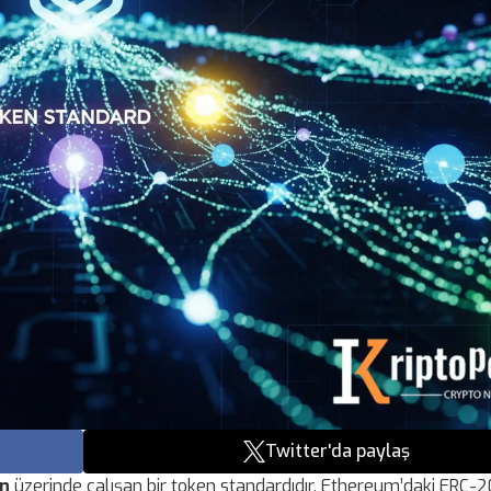
Twitter'da paylaş
in
üzerinde çalışan bir token standardıdır. Ethereum’daki ERC-20