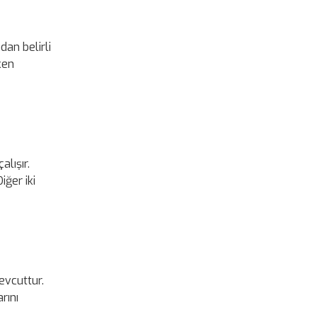
dan belirli
ken
lışır.
iğer iki
evcuttur.
rını