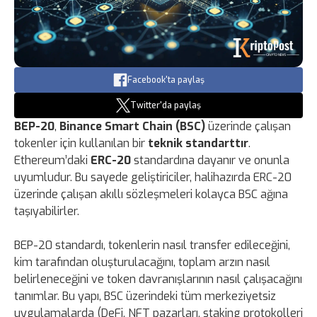
Facebook'ta paylaş
Twitter'da paylaş
BEP-20
,
Binance Smart Chain (BSC)
üzerinde çalışan
tokenler için kullanılan bir
teknik standarttır
.
Ethereum’daki
ERC-20
standardına dayanır ve onunla
uyumludur. Bu sayede geliştiriciler, halihazırda ERC-20
üzerinde çalışan akıllı sözleşmeleri kolayca BSC ağına
taşıyabilirler.
BEP-20 standardı, tokenlerin nasıl transfer edileceğini,
kim tarafından oluşturulacağını, toplam arzın nasıl
belirleneceğini ve token davranışlarının nasıl çalışacağını
tanımlar. Bu yapı, BSC üzerindeki tüm merkeziyetsiz
uygulamalarda (DeFi, NFT pazarları, staking protokolleri