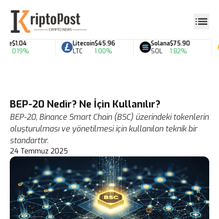
le
$1.04
Litecoin
$45.96
Solana
$75.90
0.19%
LTC
1.00%
SOL
1.82%
BEP-20 Nedir? Ne İçin Kullanılır?
BEP-20, Binance Smart Chain (BSC) üzerindeki tokenlerin
oluşturulması ve yönetilmesi için kullanılan teknik bir
standarttır.
24 Temmuz 2025