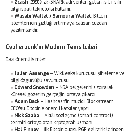
Zcash (ZEC)
: zk-SNARK adı verilen gelişmiş bir sıfır
bilgi ispatı teknolojisi kullanır.
Wasabi Wallet / Samourai Wallet
: Bitcoin
işlemleri için gizliliği artırmaya çalışan cüzdan
yazılımlarıdır.
Cypherpunk’ın Modern Temsilcileri
Bazı önemli isimler:
Julian Assange
– WikiLeaks kurucusu, şifreleme ve
bilgi özgürlüğü savunucusu
Edward Snowden
– NSA belgelerini sızdırarak
küresel gözetim gerçeğini ortaya çıkardı
Adam Back
– Hashcash’in mucidi, Blockstream
CEO’su, Bitcoin’e önemli katkılar yaptı
Nick Szabo
– Akıllı sözleşme (smart contract)
terimini ortaya atan kriptografi uzmanı
Hal Finney
– İlk Bitcoin alıcısı, PGP geliştiricilerinden