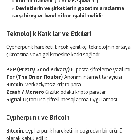
Kod bir ifadedir (“Code is speech”).
Devletlerin ve şirketlerin gözetim araçlarına
karşı bireyler kendini koruyabilmelidir.
Teknolojik Katkılar ve Etkileri
Cypherpunk hareketi, birçok yenilikçi teknolojinin ortaya
çıkmasına veya gelişmesine katkı sağladı:
PGP (Pretty Good Privacy)
E-posta şifreleme yazılımı
Tor (The Onion Router)
Anonim internet tarayıcısı
Bitcoin
Merkeziyetsiz kripto para
Zcash / Monero
Gizlilik odaklı kripto paralar
Signal
Uçtan uca şifreli mesajlaşma uygulaması
Cypherpunk ve Bitcoin
Bitcoin
, Cypherpunk hareketinin doğrudan bir ürünü
olarak kabul edilir.