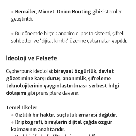
Remailer
,
Mixnet
,
Onion Routing
gibi sistemler
geliştirildi.
Bu dönemde birçok anonim e-posta sistemi, şifreli
sohbetler ve “dijital kimlik” üzerine çalışmalar yapıldı.
İdeoloji ve Felsefe
Cypherpunk ideolojisi;
bireysel özgürlük
,
devlet
gözetimine karşı duruş
,
anonimlik
,
şifreleme
teknolojilerinin yaygınlaştırılması
,
serbest bilgi
dolaşımı
gibi prensiplere dayanır.
Temel İlkeler
Gizlilik bir haktır, suçluluk emaresi değildir.
Kriptografi, bireylerin dijital çağda özgür
kalmasının anahtarıdır.