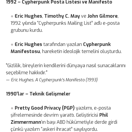
1992 – Cypherpunk Posta Listesi ve Manifesto
Eric Hughes
,
Timothy C. May
ve
John Gilmore
,
1992 yılında “Cypherpunks Mailing List” adlı e-posta
grubunu kurdu.
Eric Hughes
tarafından yazılan
Cypherpunk
Manifestosu
, hareketin ideolojik temelini oluşturdu.
"Gizlilik, bireylerin kendilerini dünyaya nasıl sunacaklarını
seçebilme hakkıdır."
—
Eric Hughes, A Cypherpunk's Manifesto (1993)
1990’lar – Teknik Gelişmeler
Pretty Good Privacy (PGP)
yazılımı, e-posta
şifrelemesinde devrim yarattı. Geliştiricisi
Phil
Zimmermann
’ın başı ABD hükümetiyle derde girdi
çünkü yazılım “askeri ihracat” sayılıyordu.