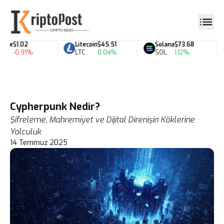
le
$1.02
Litecoin
$45.51
Solana
$73.68
-0.91%
LTC
0.04%
SOL
1.12%
Cypherpunk Nedir?
Şifreleme, Mahremiyet ve Dijital Direnişin Köklerine
Yolculuk
14 Temmuz 2025