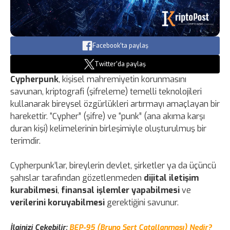
Facebook'ta paylaş
Twitter'da paylaş
Cypherpunk
, kişisel mahremiyetin korunmasını
savunan, kriptografi (şifreleme) temelli teknolojileri
kullanarak bireysel özgürlükleri artırmayı amaçlayan bir
harekettir. “Cypher” (şifre) ve “punk” (ana akıma karşı
duran kişi) kelimelerinin birleşimiyle oluşturulmuş bir
terimdir.
Cypherpunk’lar, bireylerin devlet, şirketler ya da üçüncü
şahıslar tarafından gözetlenmeden
dijital iletişim
kurabilmesi
,
finansal işlemler yapabilmesi
ve
verilerini koruyabilmesi
gerektiğini savunur.
İlginizi Çekebilir:
BEP-95 (Bruno Sert Çatallanması) Nedir?