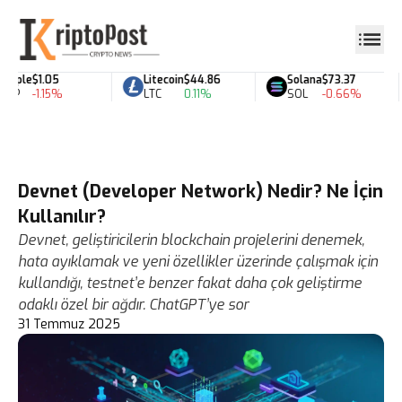
pple
$1.05
Litecoin
$44.86
Solana
$73.37
RP
-1.15%
LTC
0.11%
SOL
-0.66%
Devnet (Developer Network) Nedir? Ne İçin
Kullanılır?
Devnet, geliştiricilerin blockchain projelerini denemek,
hata ayıklamak ve yeni özellikler üzerinde çalışmak için
kullandığı, testnet’e benzer fakat daha çok geliştirme
odaklı özel bir ağdır. ChatGPT’ye sor
31 Temmuz 2025