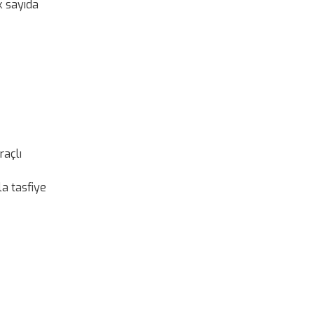
k sayıda
raçlı
la tasfiye