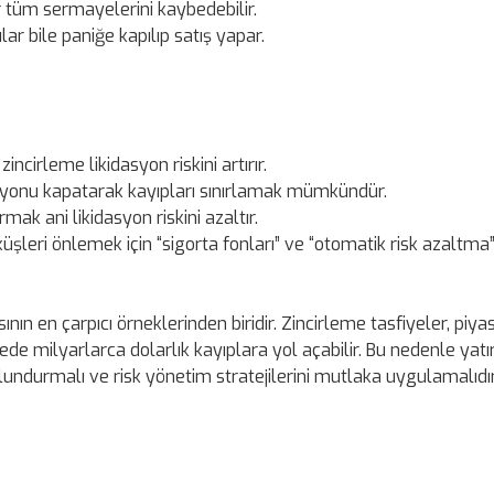
r tüm sermayelerini kaybedebilir.
ar bile paniğe kapılıp satış yapar.
incirleme likidasyon riskini artırır.
yonu kapatarak kayıpları sınırlamak mümkündür.
ak ani likidasyon riskini azaltır.
küşleri önlemek için “sigorta fonları” ve “otomatik risk azaltma
sının en çarpıcı örneklerinden biridir. Zincirleme tasfiyeler, piya
ede milyarlarca dolarlık kayıplara yol açabilir. Bu nedenle yatır
lundurmalı ve risk yönetim stratejilerini mutlaka uygulamalıdır