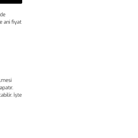
ide
 ani fiyat
ilmesi
apatır.
bilir. İşte