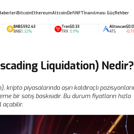
Haberleri
Bitcoin
Ethereum
Altcoin
Defi
NFT
İnanılması Güç
Rehber
BNB
$592.43
Tron
$0.33
Alltoscan
$0.07
BNB
0.32%
TRX
0.11%
ATS
-0.79%
ascading Liquidation) Nedir
, kripto piyasalarında aşırı kaldıraçlı pozisyonlar
me bir satış baskısıdır. Bu durum fiyatların hızla
açabilir.