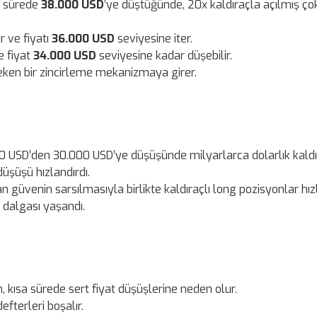
a sürede
38.000 USD
’ye düştüğünde, 20x kaldıraçla açılmış ço
r ve fiyatı
36.000 USD
seviyesine iter.
e fiyat
34.000 USD
seviyesine kadar düşebilir.
eken bir zincirleme mekanizmaya girer.
00 USD’den 30.000 USD’ye düşüşünde milyarlarca dolarlık kaldı
düşüşü hızlandırdı.
 güvenin sarsılmasıyla birlikte kaldıraçlı long pozisyonlar hız
n dalgası yaşandı.
, kısa sürede sert fiyat düşüşlerine neden olur.
efterleri boşalır.