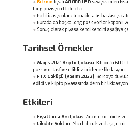
Bitcoin
fiyatı
40.000 USD
seviyesinden kıs
long pozisyon likide olur.
Bu likidasyonlar otomatik satış baskısı yaratı
Burada da başka long pozisyonlar kapanır v
Sonuç olarak piyasa kendi kendini aşağıya ç
Tarihsel Örnekler
Mayıs 2021 Kripto Çöküşü:
Bitcoin’in 60.0
pozisyon tasfiye edildi. Zincirleme likidasyon, 
FTX Çöküşü (Kasım 2022):
Borsaya duyulan
edildi ve kripto piyasasında derin bir likidasyo
Etkileri
Fiyatlarda Ani Çöküş:
Zincirleme likidasyon
Likidite Şokları:
Alıcı bulmak zorlaşır, emir d