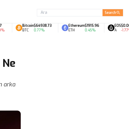
Search
Bitcoin
$64938.73
Ethereum
$1915.96
EOS
$0.06
BTC
0.77%
ETH
0.45%
A
-1.77%
? Ne
ın arka