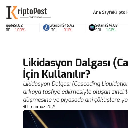
Ana Sayfa
Kripto 
ple
$1.02
Litecoin
$45.42
Solana
$74.03
-1.00%
LTC
-0.11%
SOL
1.61%
Likidasyon Dalgası (C
İçin Kullanılır?
Likidasyon Dalgası (Cascading Liquidation)
arkaya tasfiye edilmesiyle oluşan zincirle
düşmesine ve piyasada ani çöküşlere yol 
30 Temmuz 2025