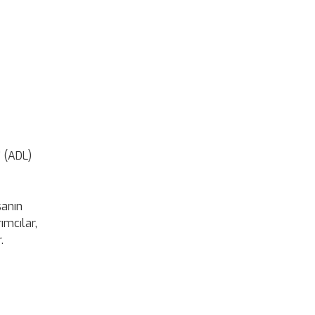
” (ADL)
sanın
ımcılar,
.