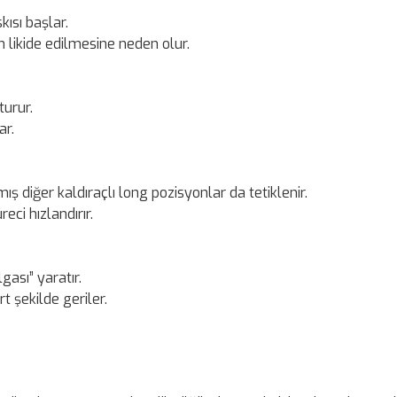
kısı başlar.
n likide edilmesine neden olur.
turur.
ar.
ış diğer kaldıraçlı long pozisyonlar da tetiklenir.
eci hızlandırır.
gası” yaratır.
t şekilde geriler.