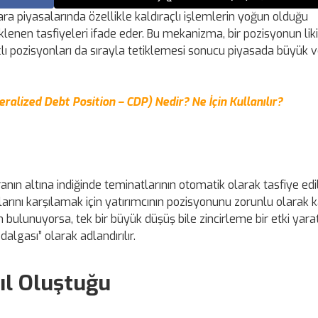
ara piyasalarında özellikle kaldıraçlı işlemlerin yoğun olduğu
lenen tasfiyeleri ifade eder. Bu mekanizma, bir pozisyonun lik
çlı pozisyonları da sırayla tetiklemesi sonucu piyasada büyük ve
ralized Debt Position – CDP) Nedir? Ne İçin Kullanılır?
 oranın altına indiğinde teminatlarının otomatik olarak tasfiye ed
larını karşılamak için yatırımcının pozisyonunu zorunlu olarak k
bulunuyorsa, tek bir büyük düşüş bile zincirleme bir etki yarata
algası” olarak adlandırılır.
ıl Oluştuğu