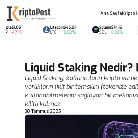
Ana Sayfa
Kripto 
e
$1.05
Litecoin
$45.04
Solana
$74.16
-1.71%
LTC
0.62%
SOL
0.36%
Liquid Staking Nedir? N
Liquid Staking, kullanıcıların kripto var
varlıkların likit bir temsilini (tokenize 
kullanabilmelerini sağlayan bir mekanizma
kilitli kalmaz.
30 Temmuz 2025