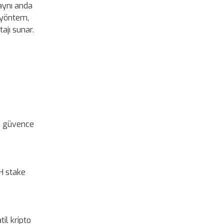
 aynı anda
 yöntem,
ajı sunar.
ğı güvence
TH stake
il kripto