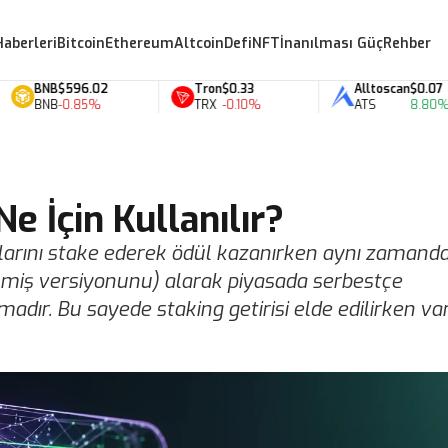
Haberleri
Bitcoin
Ethereum
Altcoin
Defi
NFT
İnanılması Güç
Rehber
BNB
$596.02
Tron
$0.33
Alltoscan
$0.07
BNB
-0.85%
TRX
-0.10%
ATS
8.80%
e İçin Kullanılır?
lıklarını stake ederek ödül kazanırken aynı zamand
edilmiş versiyonunu) alarak piyasada serbestçe
dır. Bu sayede staking getirisi elde edilirken var