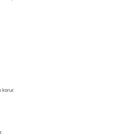
 korur.
r.