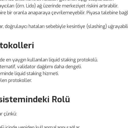
cıları (örn. Lido) ağ üzerinde merkeziyet riskini artırabilir.
re bir oranla anaparaya çevrilemeyebilir. Piyasa talebine bağl
, doğrulayıcı hataları sebebiyle kesintiye (slashing) uğrayabili
tokolleri
e en yaygın kullanılan liquid staking protokolü.
rnatif, validator dağılımı daha dengeli.
minde liquid staking hizmeti.
len protokoller.
osistemindeki Rolü
ar çünkü:
DeFi içinde yeniden kullanmalarını sağlar.