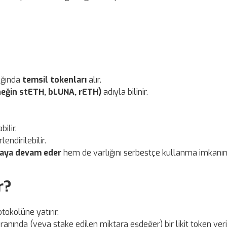
lığında
temsil tokenları
alır.
neğin stETH, bLUNA, rETH)
adıyla bilinir.
ilir.
endirilebilir.
maya devam eder
hem de varlığını serbestçe kullanma imkanını
r?
otokolüne yatırır.
 oranında (veya stake edilen miktara eşdeğer) bir likit token veri