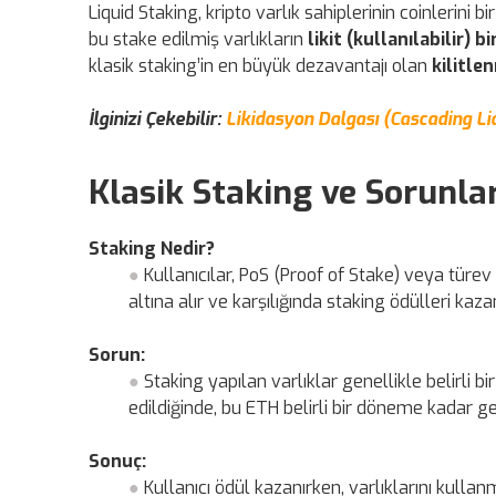
Liquid Staking, kripto varlık sahiplerinin coinlerin
bu stake edilmiş varlıkların
likit (kullanılabilir) b
klasik staking’in en büyük dezavantajı olan
kilitle
İlginizi Çekebilir:
Likidasyon Dalgası (Cascading Liq
Klasik Staking ve Sorunlar
Staking Nedir?
Kullanıcılar, PoS (Proof of Stake) veya türe
altına alır ve karşılığında staking ödülleri kazan
Sorun:
Staking yapılan varlıklar genellikle belirli bir 
edildiğinde, bu ETH belirli bir döneme kadar ge
Sonuç:
Kullanıcı ödül kazanırken, varlıklarını kull