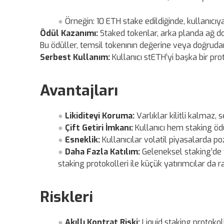
Örneğin: 10 ETH stake edildiğinde, kullanıcıya
Ödül Kazanımı:
Staked tokenlar, arka planda ağ doğ
Bu ödüller, temsil tokenının değerine veya doğruda
Serbest Kullanım:
Kullanıcı stETH’yi başka bir proto
Avantajları
Likiditeyi Koruma:
Varlıklar kilitli kalmaz, s
Çift Getiri İmkanı:
Kullanıcı hem staking ödü
Esneklik:
Kullanıcılar volatil piyasalarda po
Daha Fazla Katılım:
Geleneksel staking’de v
staking protokolleri ile küçük yatırımcılar da ra
Riskleri
Akıllı Kontrat Riski:
Liquid staking protokolle