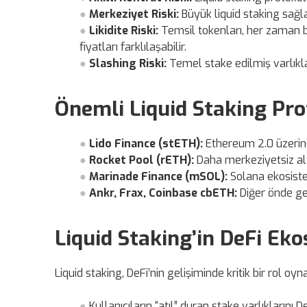
Merkeziyet Riski:
Büyük liquid staking sağlayı
Likidite Riski:
Temsil tokenları, her zaman bi
fiyatları farklılaşabilir.
Slashing Riski:
Temel stake edilmiş varlıklar
Önemli Liquid Staking Pro
Lido Finance (stETH):
Ethereum 2.0 üzerind
Rocket Pool (rETH):
Daha merkeziyetsiz alte
Marinade Finance (mSOL):
Solana ekosiste
Ankr, Frax, Coinbase cbETH:
Diğer önde ge
Liquid Staking’in DeFi Ek
Liquid staking, DeFi’nin gelişiminde kritik bir rol oyn
Kullanıcıların “atıl” duran stake varlıklarını 