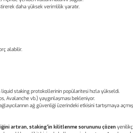
ştirerek daha yüksek verimlilik yaratır.
ç alabilir.
a
liquid staking protokollerinin popülaritesi hızla yükseldi.
mos, Avalanche vb.) yaygınlaşması bekleniyor.
ağlayıcılarının ağ güvenliği üzerindeki etkisini tartışmaya açmı
iğini artıran, staking’in kilitlenme sorununu çözen
yenilikçi