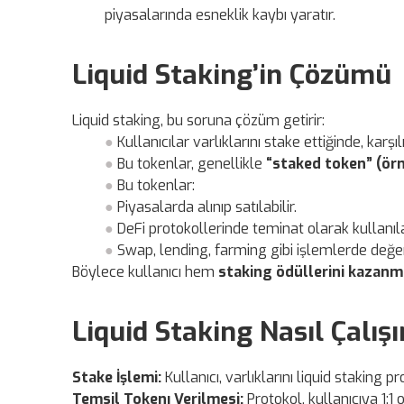
piyasalarında esneklik kaybı yaratır.
Liquid Staking’in Çözümü
Liquid staking, bu soruna çözüm getirir:
Kullanıcılar varlıklarını stake ettiğinde, karşı
Bu tokenlar, genellikle
“staked token” (ör
Bu tokenlar:
Piyasalarda alınıp satılabilir.
DeFi protokollerinde teminat olarak kullanılab
Swap, lending, farming gibi işlemlerde değerl
Böylece kullanıcı hem
staking ödüllerini kazan
Liquid Staking Nasıl Çalışı
Stake İşlemi:
Kullanıcı, varlıklarını liquid staking pr
Temsil Tokenı Verilmesi:
Protokol, kullanıcıya 1:1