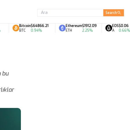
Search
Bitcoin
$64866.21
Ethereum
$1912.09
EOS
$0.06
BTC
0.94%
ETH
2.25%
A
0.66%
a bu
lıklar