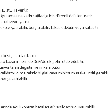
 10 stETH verilir.
rulamasına katkı sağladığı için düzenli ödüller üretir.
n bakiyeye yansır.
kole yatırabilir, borç alabilir, takas edebilir veya satabilir.
erbestçe kullanılabilir.
lü kazanır hem de DeFi’de ek getiri elde edebilir.
zisyonlarını değiştirme imkanı bulur.
alidator olma teknik bilgisi veya minimum stake limiti gerekirk
hatça katılabilir.
rinde akıllı kontrat hataları güvenlik açığı oluşturabilir.