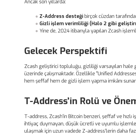
Ancak son yıllarda:
Z-Address desteği
birçok cüzdan tarafından 
Gizli işlem verimliliği (Halo 2 gibi gelişti
Yine de, 2024 itibarıyla yapılan Zcash işlem
Gelecek Perspektifi
Zcash geliştirici topluluğu, gizliliği varsayılan hal
üzerinde çalışmaktadır. Özellikle "Unified Addresses"
hem şeffaf hem de gizli işlem yapma imkânı sunara
T-Address’in Rolü ve Öne
T-address, Zcash’in Bitcoin benzeri, şeffaf ve hızlı
ihtiyaç duymayan, düşük ücretli ve uyumlu işlemler
ulaşmak için uzun vadede Z-address’lerin daha fa