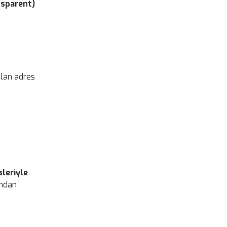
nsparent)
olan adres
sleriyle
ından