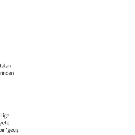
taları
erinden
iliğe
iyete
ir “geçiş