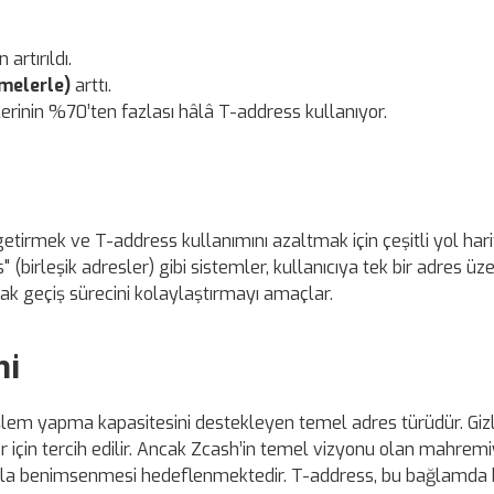
artırıldı.
rmelerle)
arttı.
lerinin %70’ten fazlası hâlâ T-address kullanıyor.
e getirmek ve T-address kullanımını azaltmak için çeşitli yol hari
 (birleşik adresler) gibi sistemler, kullanıcıya tek bir adres üz
k geçiş sürecini kolaylaştırmayı amaçlar.
mi
 işlem yapma kapasitesini destekleyen temel adres türüdür. Gizl
 için tercih edilir. Ancak Zcash’in temel vizyonu olan mahrem
zla benimsenmesi hedeflenmektedir. T-address, bu bağlamda b