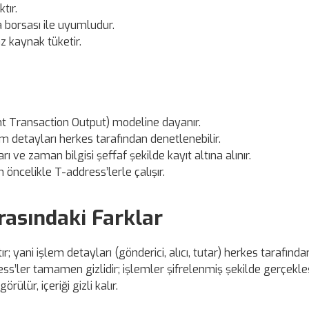
tır.
 borsası ile uyumludur.
z kaynak tüketir.
t Transaction Output) modeline dayanır.
m detayları herkes tarafından denetlenebilir.
arı ve zaman bilgisi şeffaf şekilde kayıt altına alınır.
öncelikle T-address’lerle çalışır.
rasındaki Farklar
; yani işlem detayları (gönderici, alıcı, tutar) herkes tarafında
ress’ler tamamen gizlidir; işlemler şifrelenmiş şekilde gerçekle
ülür, içeriği gizli kalır.