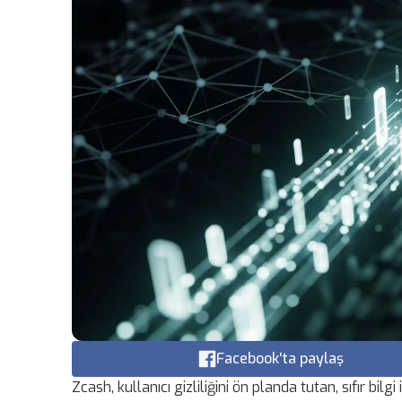
Facebook'ta paylaş
Zcash, kullanıcı gizliliğini ön planda tutan, sıfır bil