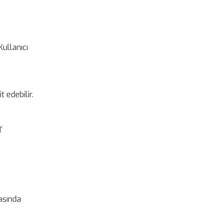
ullanıcı
 edebilir.
T
asında