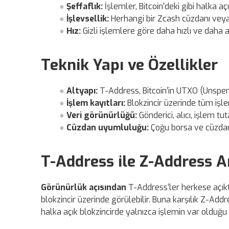
Şeffaflık:
İşlemler, Bitcoin'deki gibi halka açık
İşlevsellik:
Herhangi bir Zcash cüzdanı veya
Hız:
Gizli işlemlere göre daha hızlı ve daha a
Teknik Yapı ve Özellikler
Altyapı:
T-Address, Bitcoin’in UTXO (Unspen
İşlem kayıtları:
Blokzincir üzerinde tüm işle
Veri görünürlüğü:
Gönderici, alıcı, işlem tut
Cüzdan uyumluluğu:
Çoğu borsa ve cüzdan 
T-Address ile Z-Address A
Görünürlük açısından
T-Address’ler herkese açıktır
blokzincir üzerinde görülebilir. Buna karşılık Z-Add
halka açık blokzincirde yalnızca işlemin var olduğu gör