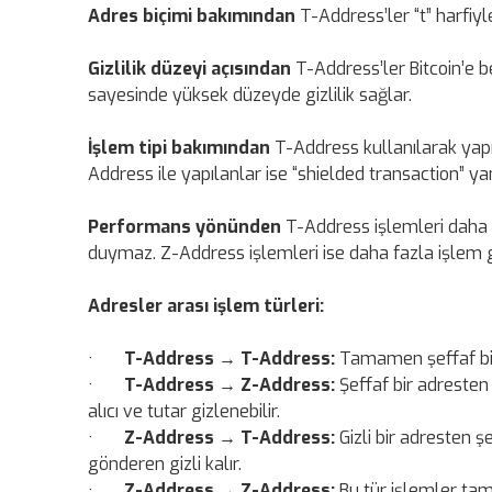
Adres biçimi bakımından
T-Address’ler “t” harfiyl
Gizlilik düzeyi açısından
T-Address’ler Bitcoin’e b
sayesinde yüksek düzeyde gizlilik sağlar.
İşlem tipi bakımından
T-Address kullanılarak yapıl
Address ile yapılanlar ise “shielded transaction” yani
Performans yönünden
T-Address işlemleri daha 
duymaz. Z-Address işlemleri ise daha fazla işlem g
Adresler arası işlem türleri:
·
T-Address → T-Address:
Tamamen şeffaf bir 
·
T-Address → Z-Address:
Şeffaf bir adresten 
alıcı ve tutar gizlenebilir.
·
Z-Address → T-Address:
Gizli bir adresten ş
gönderen gizli kalır.
·
Z-Address → Z-Address:
Bu tür işlemler tama