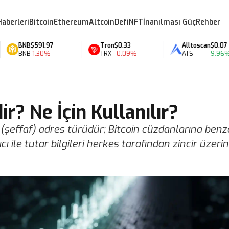
Haberleri
Bitcoin
Ethereum
Altcoin
Defi
NFT
İnanılması Güç
Rehber
B
$591.97
Tron
$0.33
Alltoscan
$0.07
B
-1.30%
TRX
-0.09%
ATS
9.96%
r? Ne İçin Kullanılır?
(şeffaf) adres türüdür; Bitcoin cüzdanlarına benz
ıcı ile tutar bilgileri herkes tarafından zincir üzeri