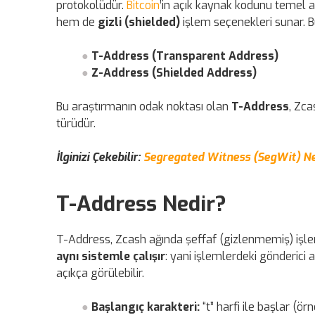
protokolüdür.
Bitcoin
’in açık kaynak kodunu temel a
hem de
gizli (shielded)
işlem seçenekleri sunar. Bu 
T-Address (Transparent Address)
Z-Address (Shielded Address)
Bu araştırmanın odak noktası olan
T-Address
, Zca
türüdür.
İlginizi Çekebilir:
Segregated Witness (SegWit) Ne 
T-Address Nedir?
T-Address, Zcash ağında şeffaf (gizlenmemiş) işleml
aynı sistemle çalışır
: yani işlemlerdeki gönderici a
açıkça görülebilir.
Başlangıç karakteri:
“t” harfi ile başlar (örne