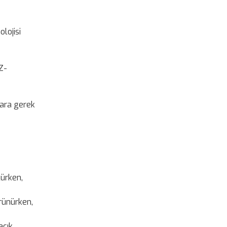
lojisi
Z-
lara gerek
lürken,
örünürken,
açık