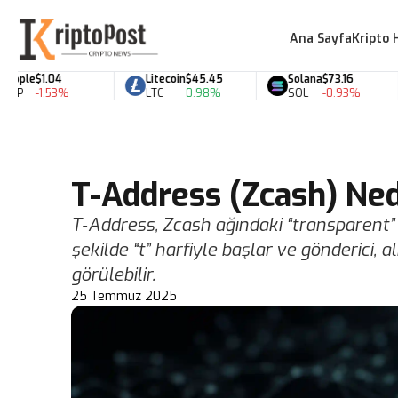
Ana Sayfa
Kripto 
.04
Litecoin
$45.45
Solana
$73.16
BN
1.53%
LTC
0.98%
SOL
-0.93%
BN
T-Address (Zcash) Nedi
T‑Address, Zcash ağındaki “transparent” 
şekilde “t” harfiyle başlar ve gönderici, al
görülebilir.
25 Temmuz 2025