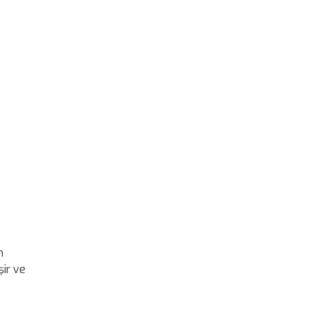
n
şir ve