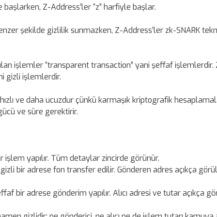
e başlarken, Z-Address’ler “z” harfiyle başlar.
enzer şekilde gizlilik sunmazken, Z-Address’ler zk-SNARK tekno
an işlemler “transparent transaction” yani şeffaf işlemlerdir. 
 gizli işlemlerdir.
hızlı ve daha ucuzdur çünkü karmaşık kriptografik hesaplama
ücü ve süre gerektirir.
işlem yapılır. Tüm detaylar zincirde görünür.
gizli bir adrese fon transfer edilir. Gönderen adres açıkça görü
effaf bir adrese gönderim yapılır. Alıcı adresi ve tutar açıkça g
men gizlidir; ne gönderici, ne alıcı ne de işlem tutarı kamuya 