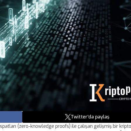
Twitter'da paylaş
gi ispatları (zero-knowledge proofs) ile çalışan gelişmiş bir kript