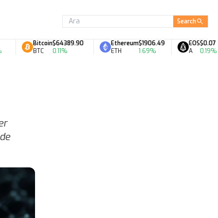
Search
Bitcoin
$64389.90
Ethereum
$1906.49
EOS
$0.07
BTC
0.11%
ETH
1.69%
A
0.19%
er
nde